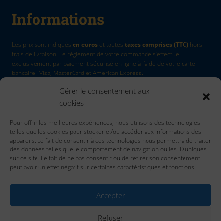
Informations
Les prix sont indiqués
en euros
et toutes
taxes comprises (TTC)
hors
frais de livraison. Le règlement de votre commande s’effectue
exclusivement par paiement sécurisé en ligne à l’aide de votre carte
bancaire : Visa, MasterCard et American Express.
Gérer le consentement aux
La Marque
by Quadri7
cookies
Retour d'article
Pour offrir les meilleures expériences, nous utilisons des technologies
Contactez nous
telles que les cookies pour stocker et/ou accéder aux informations des
Accueil
appareils. Le fait de consentir à ces technologies nous permettra de traiter
des données telles que le comportement de navigation ou les ID uniques
sur ce site. Le fait de ne pas consentir ou de retirer son consentement
peut avoir un effet négatif sur certaines caractéristiques et fonctions.
Accepter
Refuser