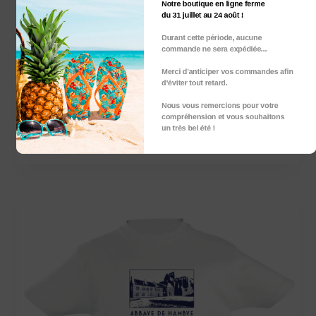
Notre boutique en ligne ferme
du 31 juillet au 24 août !
Durant cette période, aucune
commande ne sera expédiée...
Merci d'anticiper vos commandes afin
d’éviter tout retard.
Tee-shirt femme colle V – L’abbaye
d’HAMBYE
Nous vous remercions pour votre
compréhension et vous souhaitons
un très bel été !
26,50
€
TTC