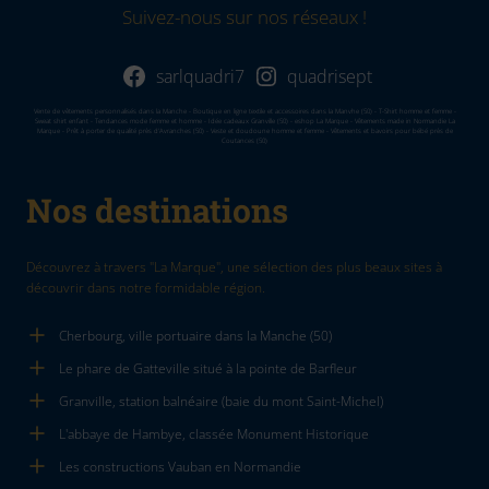
Suivez-nous sur nos réseaux !
sarlquadri7
quadrisept
Vente de vêtements personnalisés dans la Manche - Boutique en ligne textile et accessoires dans la Manvhe (50) - T-Shirt homme et femme -
Sweat shirt enfant - Tendances mode femme et homme - Idée cadeaux Granville (50) - eshop La Marque - Vêtements made in Normandie La
Marque - Prêt à porter de qualité près d'Avranches (50) - Veste et doudoune homme et femme - Vêtements et bavoirs pour bébé près de
Coutances (50)
Nos destinations
Découvrez à travers "La Marque", une sélection des plus beaux sites à
découvrir dans notre formidable région.
Cherbourg, ville portuaire dans la Manche (50)
Le phare de Gatteville situé à la pointe de Barfleur
Granville, station balnéaire (baie du mont Saint-Michel)
L'abbaye de Hambye, classée Monument Historique
Les constructions Vauban en Normandie