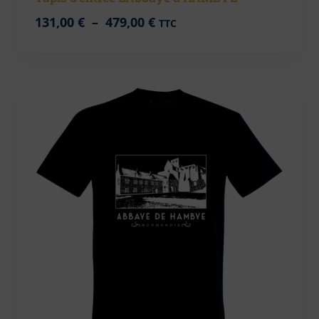
Plage
131,00
€
–
479,00
€
TTC
de
prix :
131,00 €
à
479,00 €