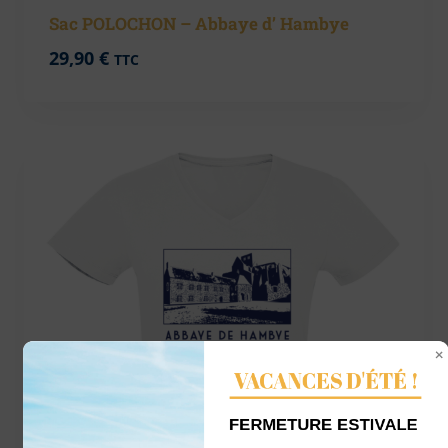
Sac POLOCHON – Abbaye d’ Hambye
29,90
€
TTC
VACANCES D'ÉTÉ !
FERMETURE ESTIVALE