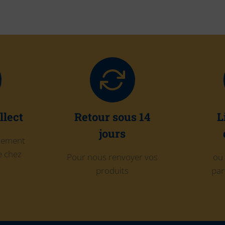
llect
Retour sous 14
L
jours
itement
 chez
Pour nous renvoyer vos
ou 
produits
par