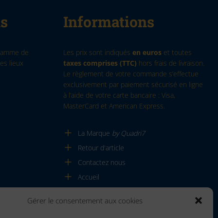
ns
Informations
 gamme de
Les prix sont indiqués
en euros
et toutes
es lieux
taxes comprises (TTC)
hors frais de livraison.
Le règlement de votre commande s’effectue
exclusivement par paiement sécurisé en ligne
à l’aide de votre carte bancaire : Visa,
MasterCard et American Express.
La Marque
by Quadri7
Retour d'article
Contactez nous
Accueil
Gérer le consentement aux cookies