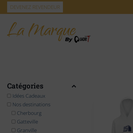
Skip
DEVENEZ REVENDEUR
to
content
Catégories
Idées Cadeaux
Nos destinations
Cherbourg
Gatteville
Granville