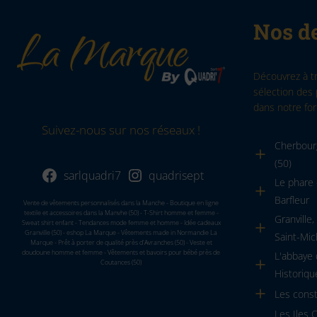
Nos de
Découvrez à t
sélection des 
dans notre for
Suivez-nous sur nos réseaux !
Cherbourg
(50)
sarlquadri7
quadrisept
Le phare 
Barfleur
Vente de vêtements personnalisés dans la Manche - Boutique en ligne
textile et accessoires dans la Manvhe (50) - T-Shirt homme et femme -
Granville
Sweat shirt enfant - Tendances mode femme et homme - Idée cadeaux
Granville (50) - eshop La Marque - Vêtements made in Normandie La
Saint-Mic
Marque - Prêt à porter de qualité près d'Avranches (50) - Veste et
doudoune homme et femme - Vêtements et bavoirs pour bébé près de
L'abbaye
Coutances (50)
Historiqu
Les cons
Les Iles 