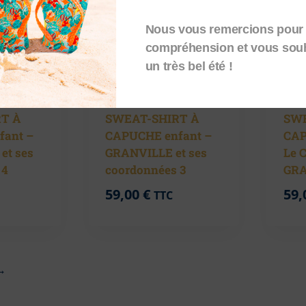
Nous vous remercions pour 
compréhension et vous sou
un très bel été !
T À
SWEAT-SHIRT À
SWE
fant –
CAPUCHE enfant –
CAP
et ses
GRANVILLE et ses
Le 
 4
coordonnées 3
GRA
59,00
€
59,
TTC
→