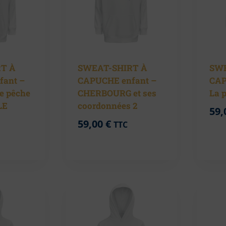
T À
SWEAT-SHIRT À
SWE
fant –
CAPUCHE enfant –
CAP
de pêche
CHERBOURG et ses
La 
LE
coordonnées 2
59,
59,00
€
TTC