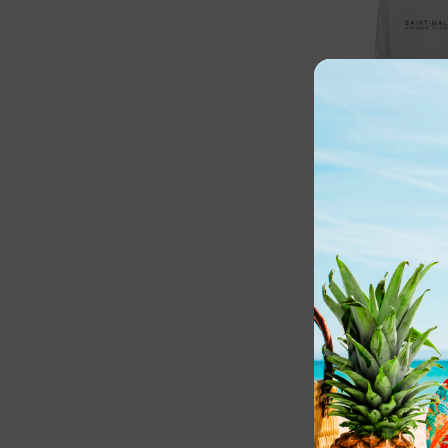
SWEAT-SHIR
CAPUCHE en
SAINT-MALO 
coordonnées
59,00
€
TTC