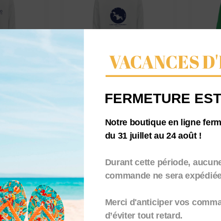
VACANCES D'
T À
SWEAT-SHIRT À
SWE
fant –
CAPUCHE enfant –
CAP
FERMETURE EST
et ses
Carte de Chausey
GRA
 3
coo
Notre boutique en ligne fer
59,00
€
TTC
59,
du 31 juillet au 24 août !
Durant cette période, aucun
commande ne sera expédiée.
Merci d'anticiper vos comm
d’éviter tout retard.