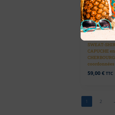
SWEAT-SHIR
CAPUCHE en
CHERBOURG 
coordonnées
59,00
€
TTC
1
2