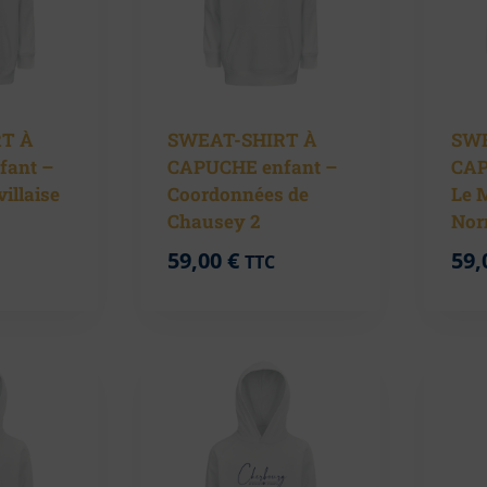
T À
SWEAT-SHIRT À
SWE
fant –
CAPUCHE enfant –
CAP
villaise
Coordonnées de
Le 
Chausey 2
Nor
59,00
€
59,
TTC