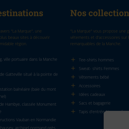
stinations
Nos collectio
ravers "La Marque", une
"La Marque" vous propose une
plus beaux sites à découvrir
vêtements et d'accessoires sur l
midable région.
remarquables de la Manche.
, ville portuaire dans la Manche
Tee-shirts hommes
Sweat- shirts Femmes
de Gatteville situé à la pointe de
Vêtements bébé
Accessoires
, station balnéaire (baie du mont
Idées cadeaux
hel)
Sacs et bagagerie
 de Hambye, classée Monument
e
Tapis d'entrée Normandie
tructions Vauban en Normandie
Chausey, archipel normand près