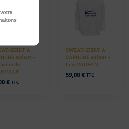
votre
haitons
AT-SHIRT À
SWEAT-SHIRT À
UCHE enfant –
CAPUCHE enfant –
Casino de
tour VAUBAN
NVILLE
59,00
€
TTC
00
€
TTC