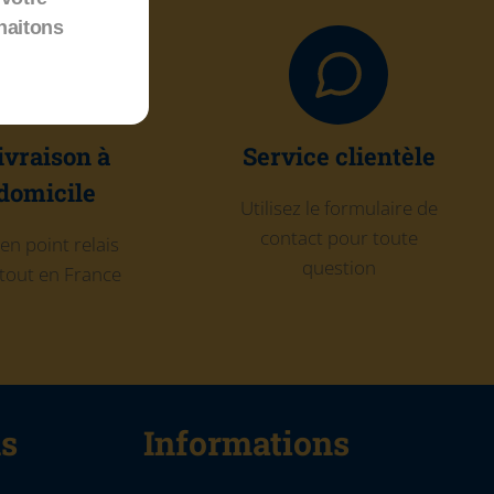
haitons
ivraison à
Service clientèle
domicile
Utilisez le formulaire de
contact pour toute
en point relais
question
tout en France
ns
Informations