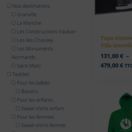
Nos destinations
Granville
La Manche
Les Constructions Vauban
Tapis d’entré
Les iles Chausey
Villa Granvil
Les Monuments
131,00
€
–
Normands
Pl
479,00
€
Saint-Malo
TT
de
Textiles
Pour les bébés
pri
Bavoirs
131
Pour les enfants
à
Sweat-shirts enfant
479
Pour les femmes
Sweat-shirts femme