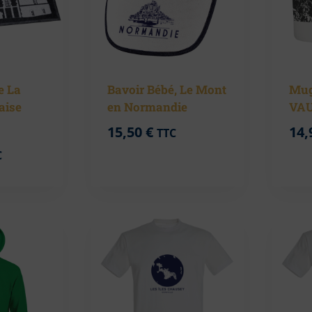
e La
Bavoir Bébé, Le Mont
Mug
laise
en Normandie
VAU
15,50
€
14,
TTC
age
C
x :
,00 €
,00 €