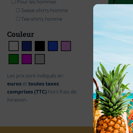
Pour les hommes
Sweat-shirts homme
Tee-shirts homme
Couleur
SWEAT-SHIR
CAPUCHE – L
Chausey
71,00
€
TTC
Les prix sont indiqués en
euros
et
toutes taxes
comprises (TTC)
hors frais de
livraison.