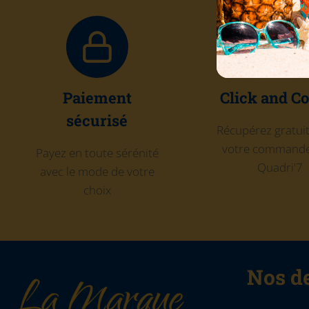
Paiement
Click and Co
sécurisé
Récupérez gratu
votre commande
Payez en toute sérénité
Quadri'7
avec le mode de votre
choix
Nos de