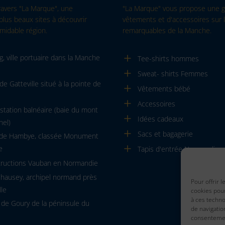
ravers "La Marque", une
"La Marque" vous propose une
plus beaux sites à découvrir
vêtements et d'accessoires sur l
midable région.
remarquables de la Manche.
, ville portuaire dans la Manche
Tee-shirts hommes
Sweat- shirts Femmes
de Gatteville situé à la pointe de
Vêtements bébé
Accessoires
, station balnéaire (baie du mont
Idées cadeaux
hel)
Sacs et bagagerie
 de Hambye, classée Monument
e
Tapis d'entrée Normandie
tructions Vauban en Normandie
Chausey, archipel normand près
Pour offrir 
lle
cookies pour
à ces techn
 de Goury de la péninsule du
de navigatio
consentement