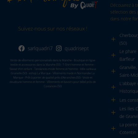
Découvrez à t
sélection des 
dans notre for
Suivez-nous sur nos réseaux !
Cherbourg
(50)
sarlquadri7
quadrisept
Le phare 
Barfleur
Vente de vêtements personnalisés dans la Manche - Boutique en ligne
textile et accessoires dans la Manvhe (50) - T-Shirt homme et femme -
Granville
Sweat shirt enfant - Tendances mode femme et homme - Idée cadeaux
Granville (50) - eshop La Marque - Vêtements made in Normandie La
Saint-Mic
Marque - Prêt à porter de qualité près d'Avranches (50) - Veste et
doudoune homme et femme - Vêtements et bavoirs pour bébé près de
L'abbaye
Coutances (50)
Historiqu
Les cons
Les Iles 
de Granvi
La pointe
Cotentin