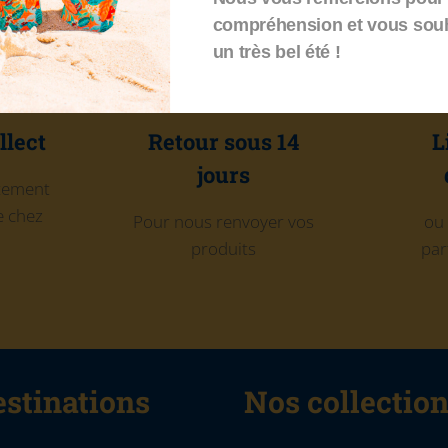
compréhension et vous sou
un très bel été !
llect
Retour sous 14
L
jours
itement
 chez
Pour nous renvoyer vos
ou 
produits
par
stinations
Nos collectio