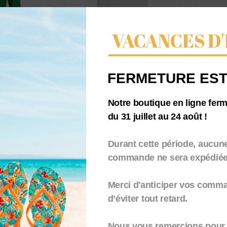
VACANCES D'
T À
Tee-shirt homme col
Tee
es Iles
rond – Carte de
ron
FERMETURE EST
Chausey
GRA
26,50
€
26,
Notre boutique en ligne fer
TTC
du 31 juillet au 24 août !
Durant cette période, aucun
commande ne sera expédiée.
Merci d'anticiper vos comm
d’éviter tout retard.
Nous vous remercions pour 