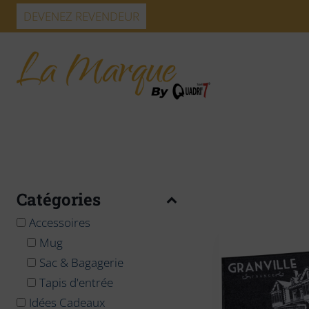
Skip
DEVENEZ REVENDEUR
to
content
Catégories
Accessoires
Mug
Sac & Bagagerie
Tapis d'entrée
Idées Cadeaux