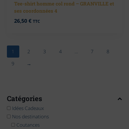
Tee-shirt homme col rond – GRANVILLE et
ses coordonnées 4
26,50
€
TTC
1
2
3
4
…
7
8
9
→
Catégories
Idées Cadeaux
Nos destinations
Coutances