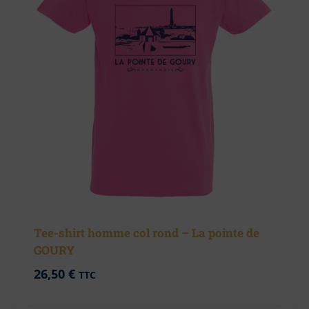
Tee-shirt homme col rond – La pointe de
GOURY
26,50
€
TTC