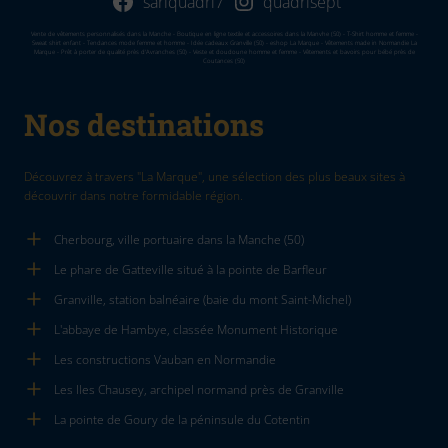
sarlquadri7
quadrisept
Vente de vêtements personnalisés dans la Manche - Boutique en ligne textile et accessoires dans la Manvhe (50) - T-Shirt homme et femme -
Sweat shirt enfant - Tendances mode femme et homme - Idée cadeaux Granville (50) - eshop La Marque - Vêtements made in Normandie La
Marque - Prêt à porter de qualité près d'Avranches (50) - Veste et doudoune homme et femme - Vêtements et bavoirs pour bébé près de
Coutances (50)
Nos destinations
Découvrez à travers "La Marque", une sélection des plus beaux sites à
découvrir dans notre formidable région.
Cherbourg, ville portuaire dans la Manche (50)
Le phare de Gatteville situé à la pointe de Barfleur
Granville, station balnéaire (baie du mont Saint-Michel)
L'abbaye de Hambye, classée Monument Historique
Les constructions Vauban en Normandie
Les Iles Chausey, archipel normand près de Granville
La pointe de Goury de la péninsule du Cotentin