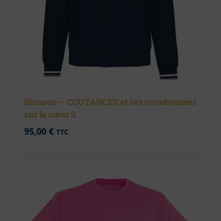
Blouson – COUTANCES et ses coordonnées
sur le cœur 2
95,00
€
TTC