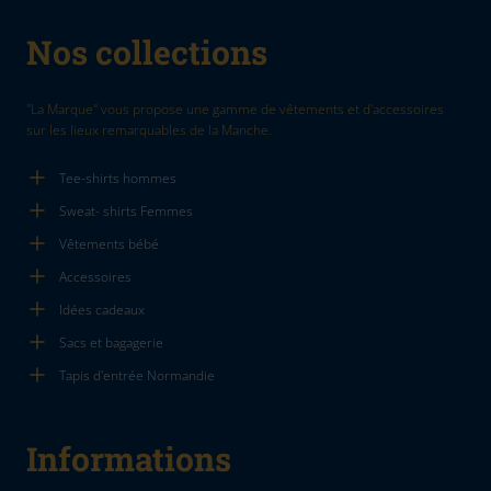
Nos collections
"La Marque" vous propose une gamme de vêtements et d'accessoires
sur les lieux remarquables de la Manche.
Tee-shirts hommes
Sweat- shirts Femmes
Vêtements bébé
Accessoires
Idées cadeaux
Sacs et bagagerie
Tapis d'entrée Normandie
Informations