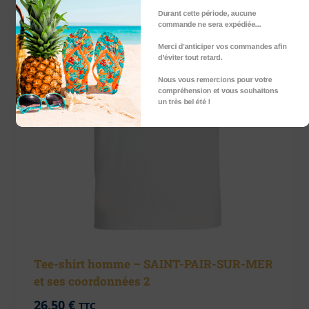
Durant cette période, aucune
commande ne sera expédiée...
Merci d'anticiper vos commandes afin
d’éviter tout retard.
Nous vous remercions pour votre
compréhension et vous souhaitons
un très bel été !
Tee-shirt homme – SAINT-PAIR-SUR-MER
et ses coordonnées 2
26,50
€
TTC