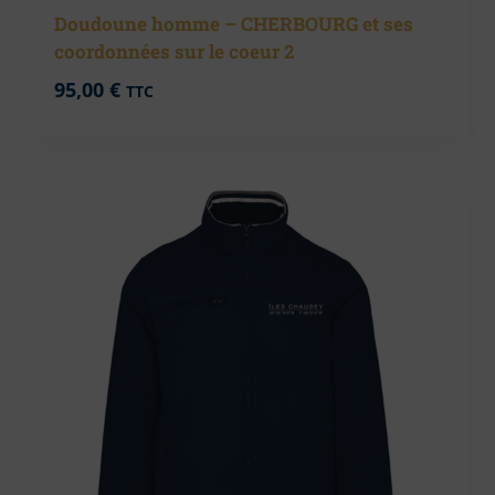
Doudoune homme – CHERBOURG et ses
coordonnées sur le coeur 2
95,00
€
TTC