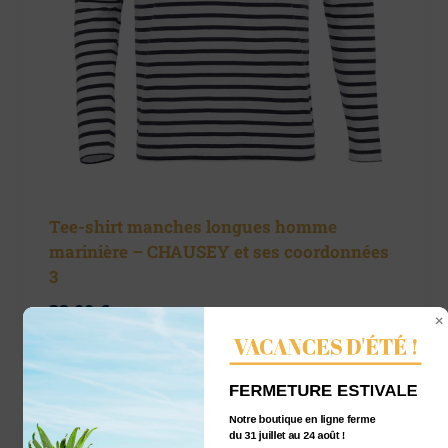
Tee-shirt manches longues homme
marinière – CHAUSEY et ses coordonnées
3
33,00
€
TTC
VACANCES D'ÉTÉ !
FERMETURE ESTIVALE
Notre boutique en ligne ferme
du 31 juillet au 24 août !