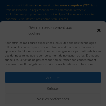
Les prix sont indiqués
en euros
et toutes
taxes comprises (TTC)
hors
frais de livraison. Le règlement de votre commande s’effectue
exclusivement par paiement sécurisé en ligne à l’aide de votre carte
bancaire : Visa, MasterCard et American Express.
Gérer le consentement aux
La Marque
by Quadri7
cookies
Retour d'article
Pour offrir les meilleures expériences, nous utilisons des technologies
Contactez nous
telles que les cookies pour stocker et/ou accéder aux informations des
Accueil
appareils. Le fait de consentir à ces technologies nous permettra de traiter
des données telles que le comportement de navigation ou les ID uniques
sur ce site. Le fait de ne pas consentir ou de retirer son consentement
peut avoir un effet négatif sur certaines caractéristiques et fonctions.
Accepter
Refuser
Mentions Légales
Politique De Confidentialité
CGV
Voir les préférences
Politique De Cookies (UE)