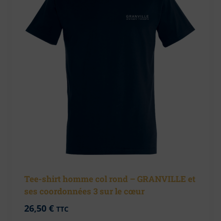
Tee-shirt homme col rond – GRANVILLE et
ses coordonnées 3 sur le cœur
26,50
€
TTC