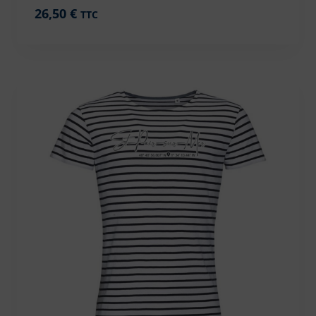
26,50
€
TTC