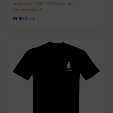
marinière – GRANVILLE et ses
coordonnées 2
33,00
€
TTC