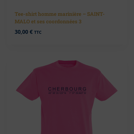
Tee-shirt homme marinière – SAINT-
MALO et ses coordonnées 3
30,00
€
TTC