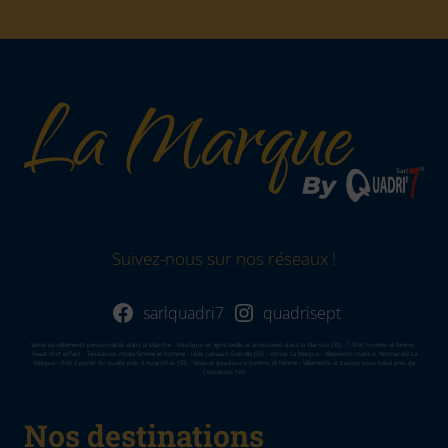
Suivez-nous sur nos réseaux !
sarlquadri7
quadrisept
Vente de vêtements personnalisés dans la Manche - Boutique en ligne textile et accessoires dans la Manvhe (50) - T-Shirt homme et femme -
Sweat shirt enfant - Tendances mode femme et homme - Idée cadeaux Granville (50) - eshop La Marque - Vêtements made in Normandie La
Marque - Prêt à porter de qualité près d'Avranches (50) - Veste et doudoune homme et femme - Vêtements et bavoirs pour bébé près de
Coutances (50)
Nos destinations