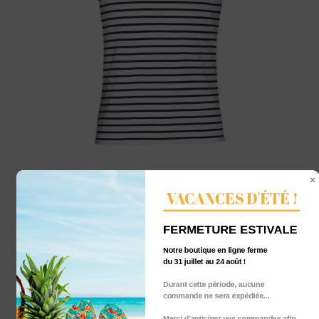
VACANCES D'ÉTÉ !
Tee-shirt homme marinière – GRANVILLE
et ses coordonnées 2
FERMETURE ESTIVALE
30,00
€
TTC
Notre boutique en ligne ferme
du 31 juillet au 24 août !
Durant cette période, aucune
commande ne sera expédiée...
Merci d'anticiper vos commandes afin