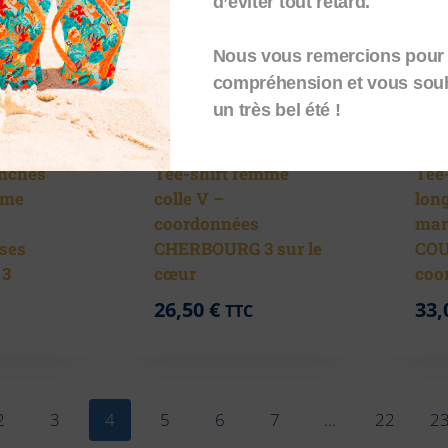
d’éviter tout retard.
Nous vous remercions pour 
compréhension et vous sou
un très bel été !
anches
Tee-shirt femme
Tee
mme
colle V –
lon
coordonnées
mar
ses
CHERBOURG 3 sur le
COU
 3
cœur
coo
26,50
€
33,
TTC
2
3
4
5
6
7
…
22
2