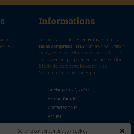
ns
Informations
 gamme de
Les prix sont indiqués
en euros
et toutes
es lieux
taxes comprises (TTC)
hors frais de livraison.
Le règlement de votre commande s’effectue
exclusivement par paiement sécurisé en ligne
à l’aide de votre carte bancaire : Visa,
MasterCard et American Express.
La Marque
by Quadri7
Retour d'article
Contactez nous
Accueil
Gérer le consentement aux cookies