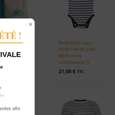
ÉTÉ !
 Cabas – Le Mont
Body bébé rayé –
Normandie
SAINT-PAIR-SUR-
IVALE
MER et ses
00
€
TTC
coordonnées 3
me
21,00
€
TTC
e
..
andes afin