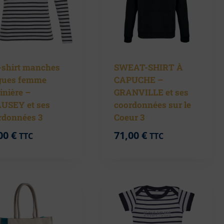
-shirt manches
SWEAT-SHIRT À
gues femme
CAPUCHE –
inière –
GRANVILLE et ses
USEY et ses
coordonnées sur le
rdonnées 3
Coeur 3
00
€
71,00
€
TTC
TTC