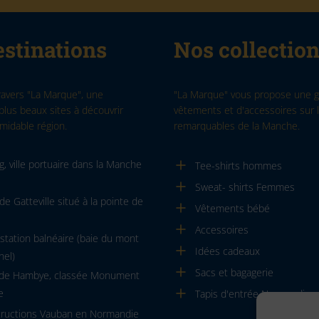
stinations
Nos collectio
ravers "La Marque", une
"La Marque" vous propose une
plus beaux sites à découvrir
vêtements et d'accessoires sur l
midable région.
remarquables de la Manche.
, ville portuaire dans la Manche
Tee-shirts hommes
Sweat- shirts Femmes
de Gatteville situé à la pointe de
Vêtements bébé
Accessoires
, station balnéaire (baie du mont
Idées cadeaux
hel)
Sacs et bagagerie
 de Hambye, classée Monument
e
Tapis d'entrée Normandie
tructions Vauban en Normandie