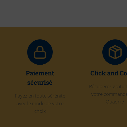
Paiement
Click and Co
sécurisé
Récupérez gratu
votre commande
Payez en toute sérénité
Quadri'7
avec le mode de votre
choix