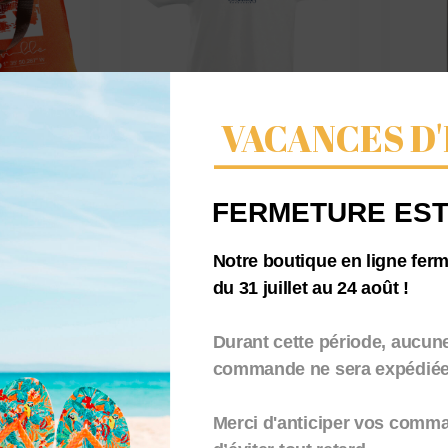
VACANCES D'
 – Le
Tee-shirt enfant
Sac
e
100% coton – Le
en 
FERMETURE EST
Phare de
23,
GRANVILLE
Notre boutique en ligne fer
21,00
€
TTC
du 31 juillet au 24 août !
Durant cette période, aucun
commande ne sera expédiée.
Merci d'anticiper vos comm