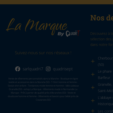
Nos de
Découvrez à t
sélection des 
dans notre for
Suivez-nous sur nos réseaux !
Cherbourg
(50)
sarlquadri7
quadrisept
Le phare 
Barfleur
Vente de vêtements personnalisés dans la Manche - Boutique en ligne
textile et accessoires dans la Manvhe (50) - T-Shirt homme et femme -
Granville
Sweat shirt enfant - Tendances mode femme et homme - Idée cadeaux
Granville (50) - eshop La Marque - Vêtements made in Normandie La
Saint-Mic
Marque - Prêt à porter de qualité près d'Avranches (50) - Veste et
doudoune homme et femme - Vêtements et bavoirs pour bébé près de
L'abbaye
Coutances (50)
Historiqu
Les cons