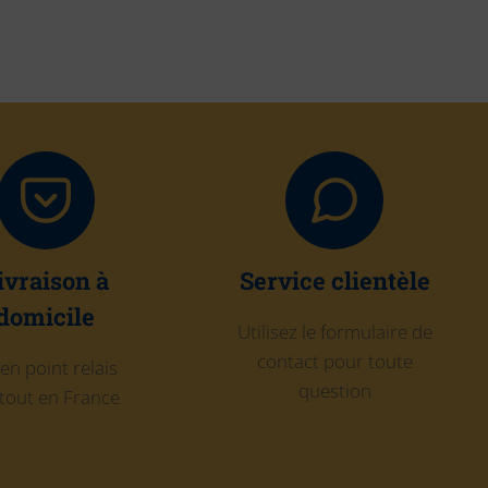
ivraison à
Service clientèle
domicile
Utilisez le formulaire de
contact pour toute
en point relais
question
tout en France