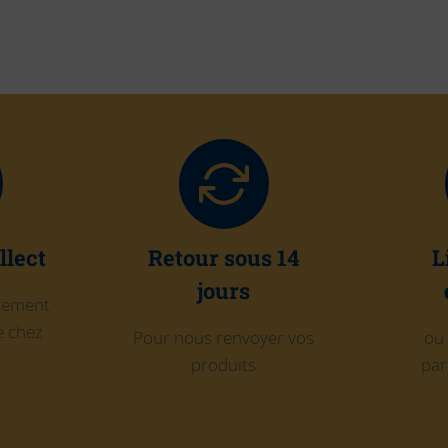
llect
Retour sous 14
L
jours
itement
 chez
Pour nous renvoyer vos
ou 
produits
par