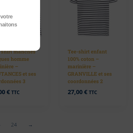
votre
haitons
-shirt manches
Tee-shirt enfant
gues homme
100% coton –
inière –
marinière –
TANCES et ses
GRANVILLE et ses
rdonnées 3
coordonnées 2
00
€
27,00
€
TTC
TTC
3
24
→