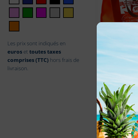
Les prix sont indiqués en
Sac Shopping
euros
et
toutes taxes
port de pêch
comprises (TTC)
hors frais de
GRANVILLE
livraison.
22,90
€
TTC