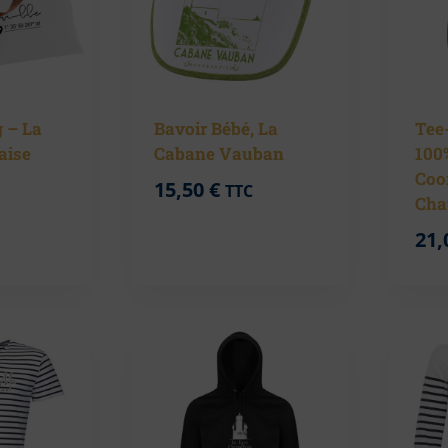
 – La
Bavoir Bébé, La
Tee-
laise
Cabane Vauban
100
Coo
15,50
€
TTC
Cha
21,