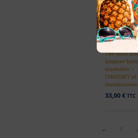
Tee-shirt m
longues ho
marinière –
CHAUSEY et 
coordonnées
33,00
€
TTC
←
1