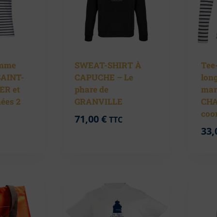
omme
SWEAT-SHIRT À
Tee
SAINT-
CAPUCHE – Le
lon
ER et
phare de
mar
ées 2
GRANVILLE
CHA
coo
71,00
€
TTC
33,