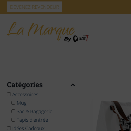
Skip
DEVENEZ REVENDEUR
to
content
Catégories
Accessoires
Mug
Sac & Bagagerie
Tapis d'entrée
Idées Cadeaux