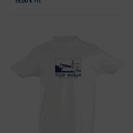
19,00
€
TTC