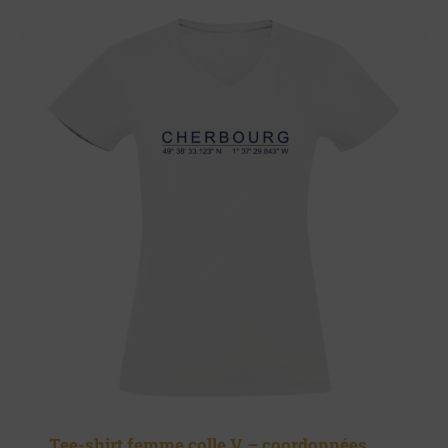
Tee-shirt femme colle V – coordonnées