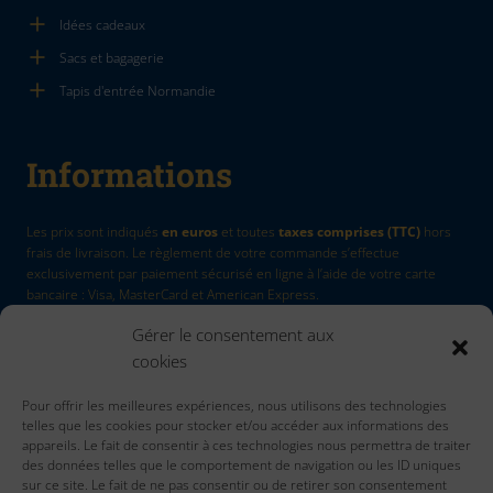
Idées cadeaux
Sacs et bagagerie
Tapis d'entrée Normandie
Informations
Les prix sont indiqués
en euros
et toutes
taxes comprises (TTC)
hors
frais de livraison. Le règlement de votre commande s’effectue
exclusivement par paiement sécurisé en ligne à l’aide de votre carte
bancaire : Visa, MasterCard et American Express.
Gérer le consentement aux
La Marque
by Quadri7
cookies
Retour d'article
Pour offrir les meilleures expériences, nous utilisons des technologies
Contactez nous
telles que les cookies pour stocker et/ou accéder aux informations des
Accueil
appareils. Le fait de consentir à ces technologies nous permettra de traiter
des données telles que le comportement de navigation ou les ID uniques
sur ce site. Le fait de ne pas consentir ou de retirer son consentement