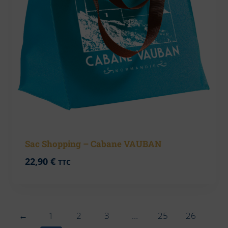
Sac Shopping – Cabane VAUBAN
22,90
€
TTC
←
1
2
3
…
25
26