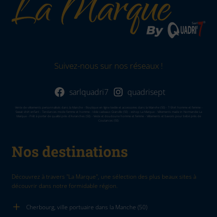
Suivez-nous sur nos réseaux !
sarlquadri7
quadrisept
Vente de vêtements personnalisés dans la Manche - Boutique en ligne textile et accessoires dans la Manvhe (50) - T-Shirt homme et femme -
Sweat shirt enfant - Tendances mode femme et homme - Idée cadeaux Granville (50) - eshop La Marque - Vêtements made in Normandie La
Marque - Prêt à porter de qualité près d'Avranches (50) - Veste et doudoune homme et femme - Vêtements et bavoirs pour bébé près de
Coutances (50)
Nos destinations
Découvrez à travers "La Marque", une sélection des plus beaux sites à
découvrir dans notre formidable région.
Cherbourg, ville portuaire dans la Manche (50)