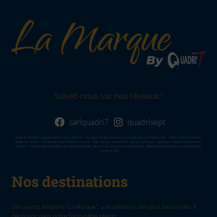
Suivez-nous sur nos réseaux !
sarlquadri7
quadrisept
Vente de vêtements personnalisés dans la Manche - Boutique en ligne textile et accessoires dans la Manvhe (50) - T-Shirt homme et femme -
Sweat shirt enfant - Tendances mode femme et homme - Idée cadeaux Granville (50) - eshop La Marque - Vêtements made in Normandie La
Marque - Prêt à porter de qualité près d'Avranches (50) - Veste et doudoune homme et femme - Vêtements et bavoirs pour bébé près de
Coutances (50)
Nos destinations
Découvrez à travers "La Marque", une sélection des plus beaux sites à
découvrir dans notre formidable région.