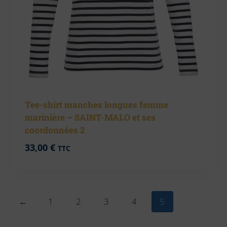
Tee-shirt manches longues femme
marinière – SAINT-MALO et ses
coordonnées 2
33,00
€
TTC
←
1
2
3
4
5