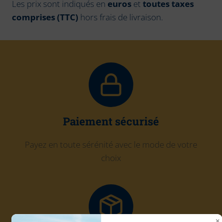
Les prix sont indiqués en
euros
et
toutes taxes
comprises (TTC)
hors frais de livraison.
Paiement sécurisé
Payez en toute sérénité avec le mode de votre
choix