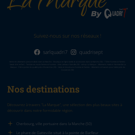
Suivez-nous sur nos réseaux !
sarlquadri7
quadrisept
Vente de vêtements personnalisés dans la Manche - Boutique en ligne textile et accessoires dans la Manvhe (50) - T-Shirt homme et femme -
Sweat shirt enfant - Tendances mode femme et homme - Idée cadeaux Granville (50) - eshop La Marque - Vêtements made in Normandie La
Marque - Prêt à porter de qualité près d'Avranches (50) - Veste et doudoune homme et femme - Vêtements et bavoirs pour bébé près de
Coutances (50)
Nos destinations
Découvrez à travers "La Marque", une sélection des plus beaux sites à
découvrir dans notre formidable région.
Cherbourg, ville portuaire dans la Manche (50)
Le phare de Gatteville situé à la pointe de Barfleur