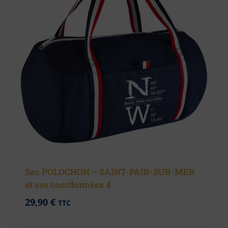
Sac POLOCHON – SAINT-PAIR-SUR-MER
et ses coordonnées 4
29,90
€
TTC