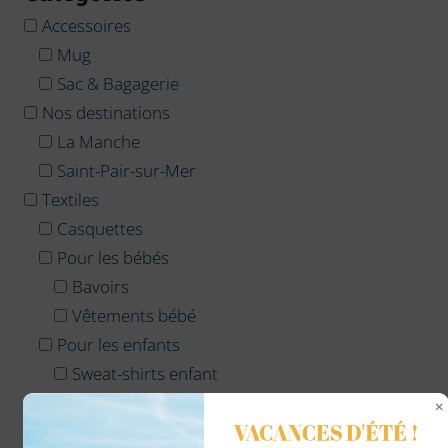
Accessoires
Mug
Sac & Bagagerie
Nos destinations
La Manche
Saint-Pair-sur-Mer
Textiles
Casquettes
Pour les bébés
Bavoirs
Vêtements bébé
Pour les enfants
Sweat-shirts enfant
Tee-shirts enfant
VACANCES D'ÉTÉ !
Pour les femmes