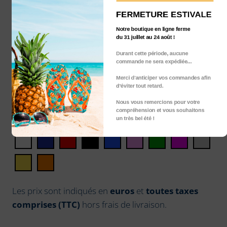
Manteaux femme
FERMETURE ESTIVALE
Sweat-shirts femme
Notre boutique en ligne ferme
Tee-shirts femme
du 31 juillet au 24 août !
Pour les hommes
Durant cette période, aucune
commande ne sera expédiée...
Manteaux homme
Sweat-shirts homme
Merci d'anticiper vos commandes afin
d’éviter tout retard.
Tee-shirts homme
Nous vous remercions pour votre
compréhension et vous souhaitons
Couleur
un très bel été !
Les prix sont indiqués en
euros
et
toutes taxes
comprises (TTC)
hors frais de livraison.