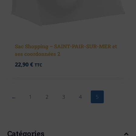
Sac Shopping – SAINT-PAIR-SUR-MER et
ses coordonnées 2
22,90
€
TTC
←
1
2
3
4
5
Catégories