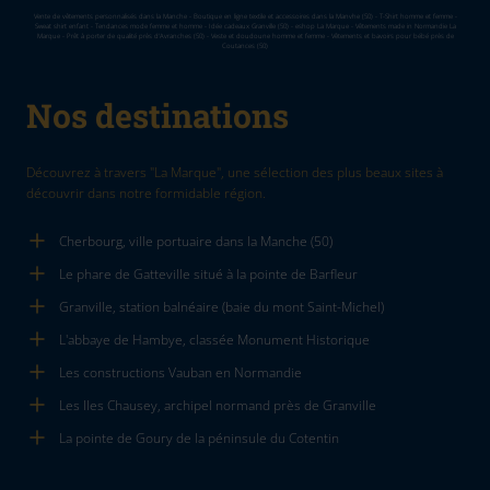
Vente de vêtements personnalisés dans la Manche - Boutique en ligne textile et accessoires dans la Manvhe (50) - T-Shirt homme et femme -
Sweat shirt enfant - Tendances mode femme et homme - Idée cadeaux Granville (50) - eshop La Marque - Vêtements made in Normandie La
Marque - Prêt à porter de qualité près d'Avranches (50) - Veste et doudoune homme et femme - Vêtements et bavoirs pour bébé près de
Coutances (50)
Nos destinations
Découvrez à travers "La Marque", une sélection des plus beaux sites à
découvrir dans notre formidable région.
Cherbourg, ville portuaire dans la Manche (50)
Le phare de Gatteville situé à la pointe de Barfleur
Granville, station balnéaire (baie du mont Saint-Michel)
L'abbaye de Hambye, classée Monument Historique
Les constructions Vauban en Normandie
Les Iles Chausey, archipel normand près de Granville
La pointe de Goury de la péninsule du Cotentin