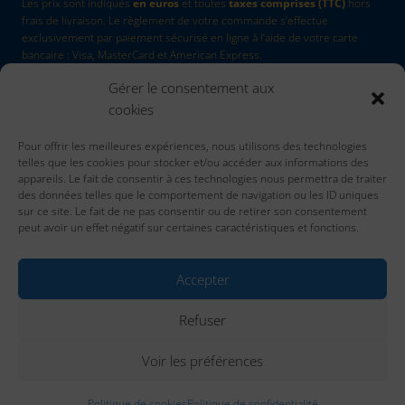
Les prix sont indiqués
en euros
et toutes
taxes comprises (TTC)
hors
frais de livraison. Le règlement de votre commande s’effectue
exclusivement par paiement sécurisé en ligne à l’aide de votre carte
bancaire : Visa, MasterCard et American Express.
Gérer le consentement aux
La Marque
by Quadri7
cookies
Retour d'article
Pour offrir les meilleures expériences, nous utilisons des technologies
Contactez nous
telles que les cookies pour stocker et/ou accéder aux informations des
Accueil
appareils. Le fait de consentir à ces technologies nous permettra de traiter
des données telles que le comportement de navigation ou les ID uniques
sur ce site. Le fait de ne pas consentir ou de retirer son consentement
peut avoir un effet négatif sur certaines caractéristiques et fonctions.
Accepter
Refuser
Mentions Légales
Politique De Confidentialité
CGV
Voir les préférences
Politique De Cookies (UE)
© 2026 La Marque by
QUADRI 7
- Agence de communication, impression et création
Politique de cookies
Politique de confidentialité