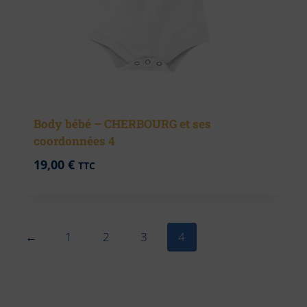
Body bébé – CHERBOURG et ses
coordonnées 4
19,00
€
TTC
←
1
2
3
4