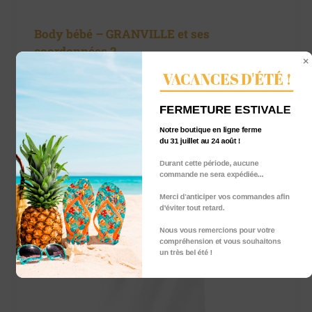
Body bébé – GRANVILLE et ses
coordonnées 2
19,00
€
VACANCES D'ÉTÉ !
TTC
FERMETURE ESTIVALE
Notre boutique en ligne ferme
du 31 juillet au 24 août !
Durant cette période, aucune
commande ne sera expédiée...
Merci d'anticiper vos commandes afin
d’éviter tout retard.
Nous vous remercions pour votre
compréhension et vous souhaitons
un très bel été !