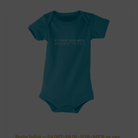
Body bébé – SAINT-PAIR-SUR-MER et ses