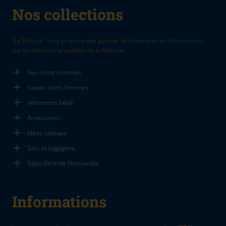
Nos collections
"La Marque" vous propose une gamme de vêtements et d'accessoires
sur les lieux remarquables de la Manche.
Tee-shirts hommes
Sweat- shirts Femmes
Vêtements bébé
Accessoires
Idées cadeaux
Sacs et bagagerie
Tapis d'entrée Normandie
Informations