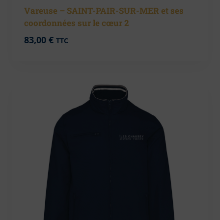
Vareuse – SAINT-PAIR-SUR-MER et ses
coordonnées sur le cœur 2
83,00
€
TTC