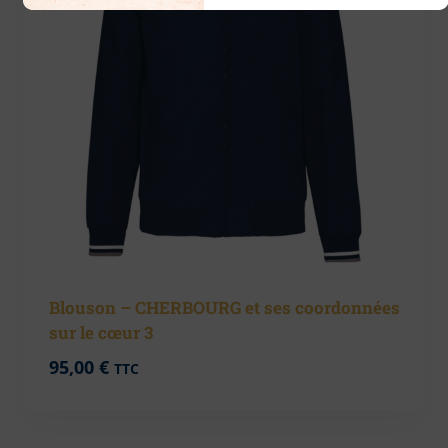
Blouson – CHERBOURG et ses coordonnées
sur le cœur 3
95,00
€
TTC