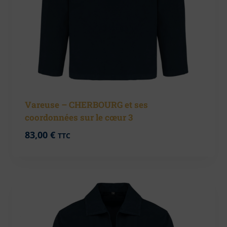
Vareuse – CHERBOURG et ses
coordonnées sur le cœur 3
83,00
€
TTC