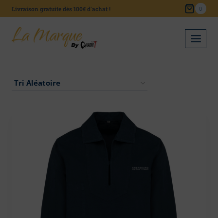
Skip
Livraison gratuite dès 100€ d'achat !
0
to
content