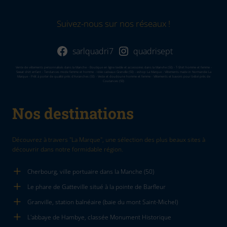
Suivez-nous sur nos réseaux !
sarlquadri7
quadrisept
Vente de vêtements personnalisés dans la Manche - Boutique en ligne textile et accessoires dans la Manvhe (50) - T-Shirt homme et femme -
Sweat shirt enfant - Tendances mode femme et homme - Idée cadeaux Granville (50) - eshop La Marque - Vêtements made in Normandie La
Marque - Prêt à porter de qualité près d'Avranches (50) - Veste et doudoune homme et femme - Vêtements et bavoirs pour bébé près de
Coutances (50)
Nos destinations
Découvrez à travers "La Marque", une sélection des plus beaux sites à
découvrir dans notre formidable région.
Cherbourg, ville portuaire dans la Manche (50)
Le phare de Gatteville situé à la pointe de Barfleur
Granville, station balnéaire (baie du mont Saint-Michel)
L'abbaye de Hambye, classée Monument Historique