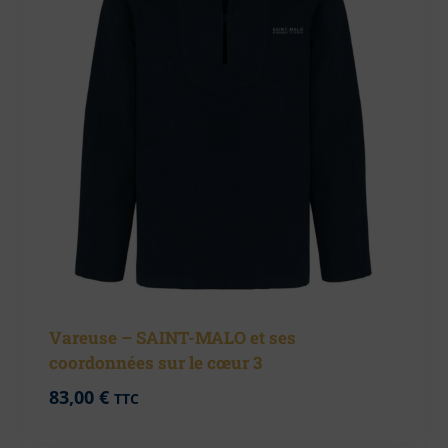
Vareuse – SAINT-MALO et ses
coordonnées sur le cœur 3
83,00
€
TTC