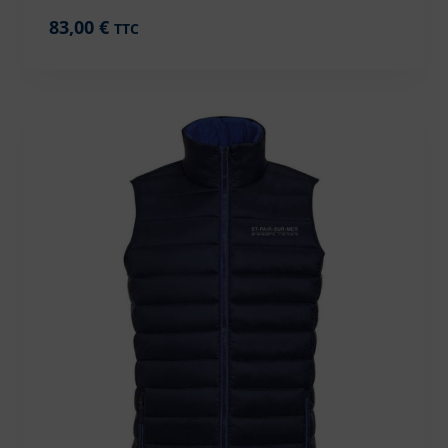
83,00
€
TTC