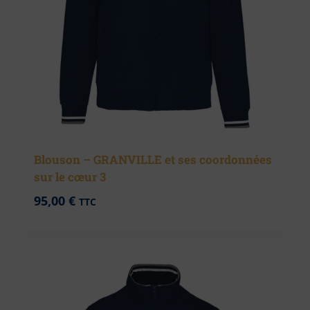
Blouson – GRANVILLE et ses coordonnées
sur le cœur 3
95,00
€
TTC