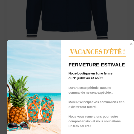
VACANCES D'ÉTÉ !
Blouson – COUTANCES et ses coordonnées
sur le cœur 2
FERMETURE ESTIVALE
95,00
€
TTC
Notre boutique en ligne ferme
du 31 juillet au 24 août !
Durant cette période, aucune
commande ne sera expédiée...
Merci d'anticiper vos commandes afin
d’éviter tout retard.
Nous vous remercions pour votre
compréhension et vous souhaitons
un très bel été !