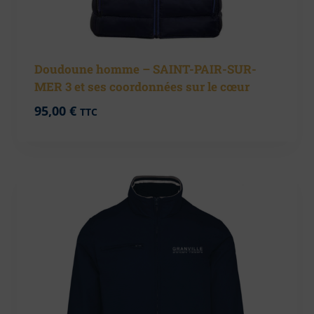
Doudoune homme – SAINT-PAIR-SUR-
MER 3 et ses coordonnées sur le cœur
95,00
€
TTC