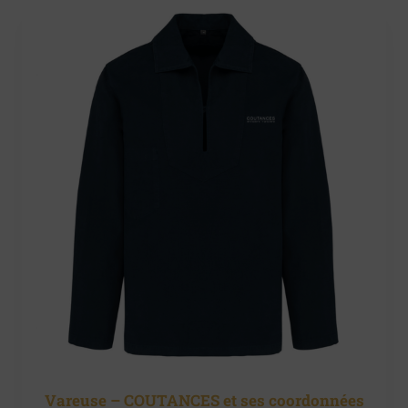
Vareuse – COUTANCES et ses coordonnées