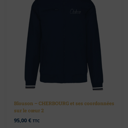
Blouson – CHERBOURG et ses coordonnées
sur le cœur 2
95,00
€
TTC