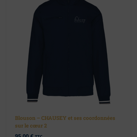
Blouson – CHAUSEY et ses coordonnées
sur le cœur 2
95,00
€
TTC