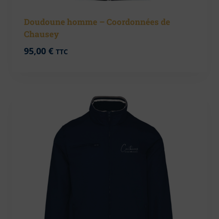
Doudoune homme – Coordonnées de
Chausey
95,00
€
TTC