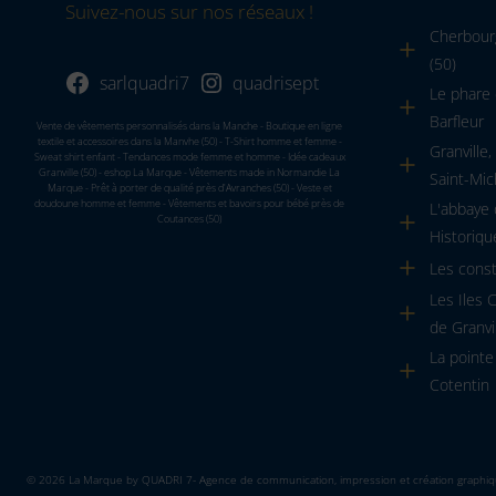
Suivez-nous sur nos réseaux !
Cherbourg
(50)
sarlquadri7
quadrisept
Le phare 
Barfleur
Vente de vêtements personnalisés dans la Manche - Boutique en ligne
textile et accessoires dans la Manvhe (50) - T-Shirt homme et femme -
Granville
Sweat shirt enfant - Tendances mode femme et homme - Idée cadeaux
Granville (50) - eshop La Marque - Vêtements made in Normandie La
Saint-Mic
Marque - Prêt à porter de qualité près d'Avranches (50) - Veste et
doudoune homme et femme - Vêtements et bavoirs pour bébé près de
L'abbaye
Coutances (50)
Historiqu
Les cons
Les Iles 
de Granvi
La pointe
Cotentin
© 2026 La Marque by
QUADRI 7
- Agence de communication, impression et création graphi