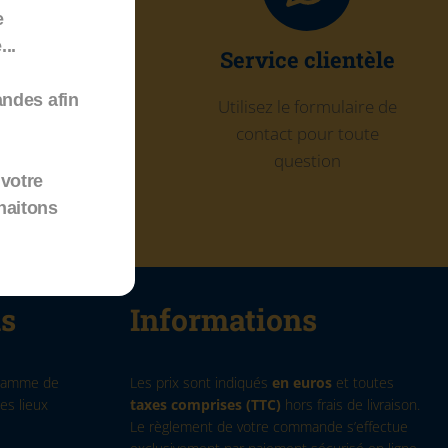
e
..
ivraison à
Service clientèle
domicile
andes afin
Utilisez le formulaire de
contact pour toute
en point relais
question
tout en France
votre
haitons
ns
Informations
 gamme de
Les prix sont indiqués
en euros
et toutes
es lieux
taxes comprises (TTC)
hors frais de livraison.
Le règlement de votre commande s’effectue