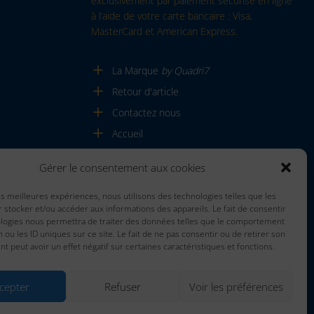
exclusivement par paiement sécurisé en ligne
à l’aide de votre carte bancaire : Visa,
MasterCard et American Express.
La Marque
by Quadri7
Retour d'article
Contactez nous
Accueil
Gérer le consentement aux cookies
les meilleures expériences, nous utilisons des technologies telles que les
 stocker et/ou accéder aux informations des appareils. Le fait de consentir
ologies nous permettra de traiter des données telles que le comportement
n ou les ID uniques sur ce site. Le fait de ne pas consentir ou de retirer son
 peut avoir un effet négatif sur certaines caractéristiques et fonctions.
cepter
Refuser
Voir les préférences
Mentions Légales
Politique De Confidentialité
CGV