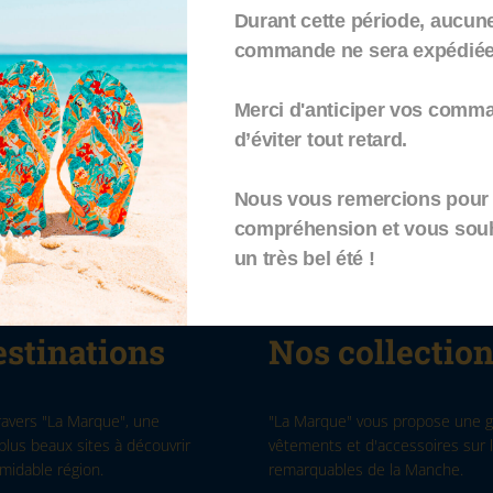
Durant cette période, aucun
commande ne sera expédiée.
llect
Retour sous 14
L
jours
Merci d'anticiper vos comm
itement
d’éviter tout retard.
 chez
Pour nous renvoyer vos
ou 
produits
par
Nous vous remercions pour 
compréhension et vous sou
un très bel été !
stinations
Nos collectio
ravers "La Marque", une
"La Marque" vous propose une
plus beaux sites à découvrir
vêtements et d'accessoires sur l
midable région.
remarquables de la Manche.