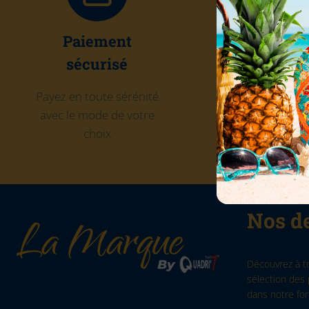
Paiement
Click and Co
sécurisé
Récupérez gratu
votre commande
Payez en toute sérénité
Quadri'7
avec le mode de votre
choix
Nos de
Découvrez à t
sélection des 
dans notre for