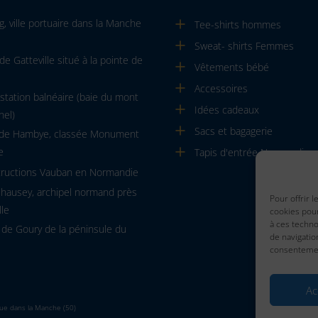
, ville portuaire dans la Manche
Tee-shirts hommes
Sweat- shirts Femmes
de Gatteville situé à la pointe de
Vêtements bébé
Accessoires
, station balnéaire (baie du mont
Idées cadeaux
hel)
Sacs et bagagerie
 de Hambye, classée Monument
e
Tapis d'entrée Normandie
tructions Vauban en Normandie
Chausey, archipel normand près
Pour offrir 
lle
cookies pour
à ces techn
 de Goury de la péninsule du
de navigatio
consentement
Ac
que dans la Manche (50)