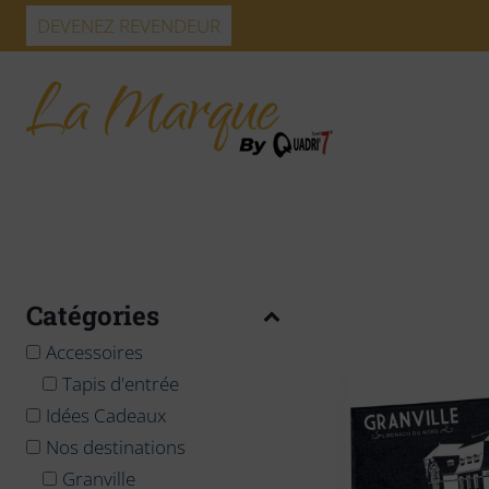
Skip
DEVENEZ REVENDEUR
to
content
Catégories
Accessoires
Tapis d'entrée
Idées Cadeaux
Nos destinations
Granville