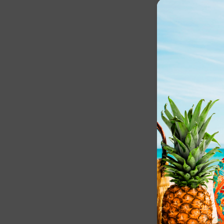
Sac Cabas –
GRANVILLE e
coordonnées
23,00
€
TTC