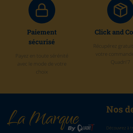
Paiement
Click and Co
sécurisé
Récupérez gratu
votre commande
Payez en toute sérénité
Quadri'7
avec le mode de votre
choix
Nos de
Découvrez à t