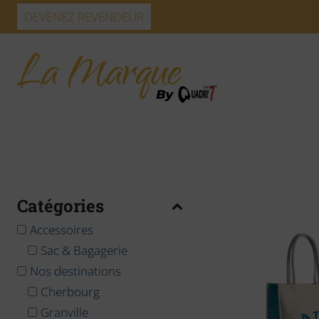
Skip
DEVENEZ REVENDEUR
to
content
Catégories
Accessoires
Sac & Bagagerie
Nos destinations
Cherbourg
Granville