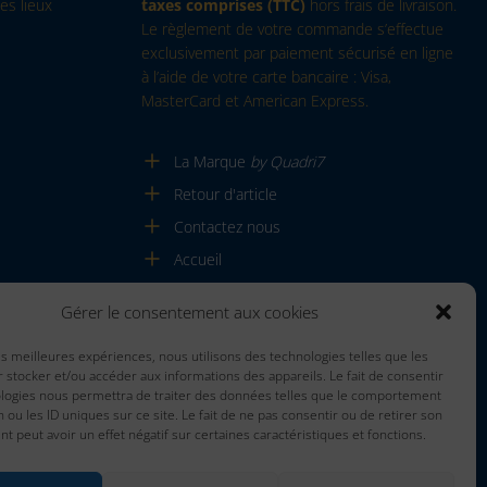
es lieux
taxes comprises (TTC)
hors frais de livraison.
Le règlement de votre commande s’effectue
exclusivement par paiement sécurisé en ligne
à l’aide de votre carte bancaire : Visa,
MasterCard et American Express.
La Marque
by Quadri7
Retour d'article
Contactez nous
Accueil
Gérer le consentement aux cookies
les meilleures expériences, nous utilisons des technologies telles que les
 stocker et/ou accéder aux informations des appareils. Le fait de consentir
ologies nous permettra de traiter des données telles que le comportement
n ou les ID uniques sur ce site. Le fait de ne pas consentir ou de retirer son
 peut avoir un effet négatif sur certaines caractéristiques et fonctions.