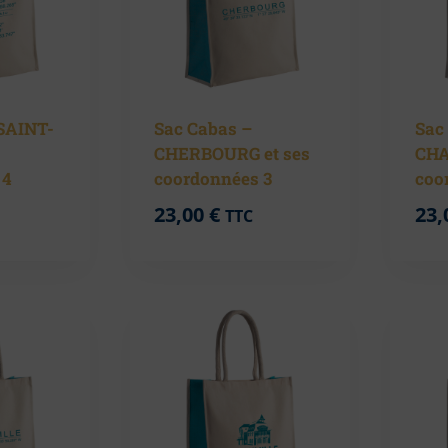
 SAINT-
Sac Cabas –
Sac
CHERBOURG et ses
CHA
 4
coordonnées 3
coo
23,00
€
23,
TTC