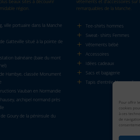
plus beaux sites à découvrir
vêtements et d'accessoires sur l
midable région.
remarquables de la Manche.
, ville portuaire dans la Manche
Tee-shirts hommes
Sweat- shirts Femmes
de Gatteville situé à la pointe de
Vêtements bébé
Accessoires
, station balnéaire (baie du mont
Idées cadeaux
hel)
Sacs et bagagerie
 de Hambye, classée Monument
e
Tapis d'entrée Normandie
tructions Vauban en Normandie
Chausey, archipel normand près
Pour offrir 
lle
cookies pour
à ces techn
 de Goury de la péninsule du
de navigatio
consentement