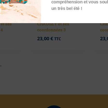
compréhension et vous sou
un très bel été !
Sac Cabas –
Sac
et ses
CHAUSEY et ses
CHE
 4
coordonnées 3
coo
23,00
€
23,
TTC
→