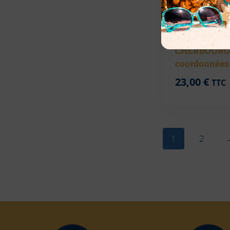
Sac Cabas –
CHERBOURG 
coordonnées
23,00
€
TTC
1
2