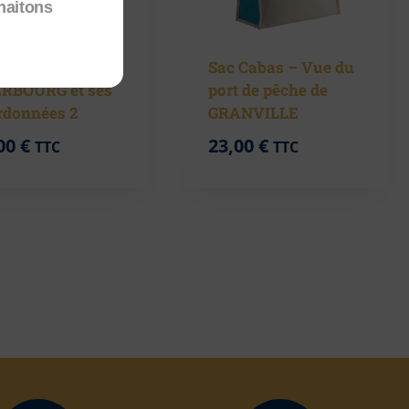
haitons
 Cabas –
Sac Cabas – Vue du
RBOURG et ses
port de pêche de
rdonnées 2
GRANVILLE
00
€
23,00
€
TTC
TTC