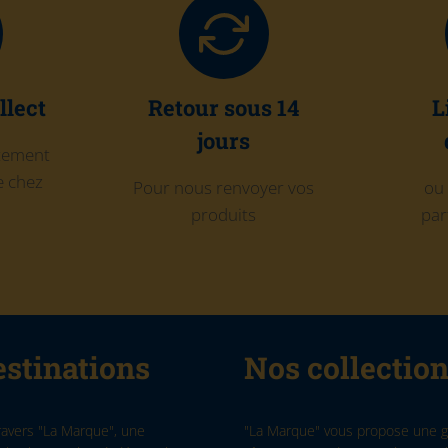
llect
Retour sous 14
L
jours
itement
 chez
Pour nous renvoyer vos
ou 
produits
par
stinations
Nos collectio
ravers "La Marque", une
"La Marque" vous propose une