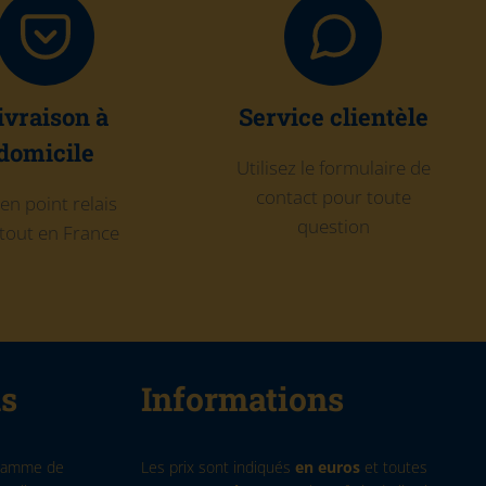
ivraison à
Service clientèle
domicile
Utilisez le formulaire de
contact pour toute
en point relais
question
tout en France
ns
Informations
 gamme de
Les prix sont indiqués
en euros
et toutes