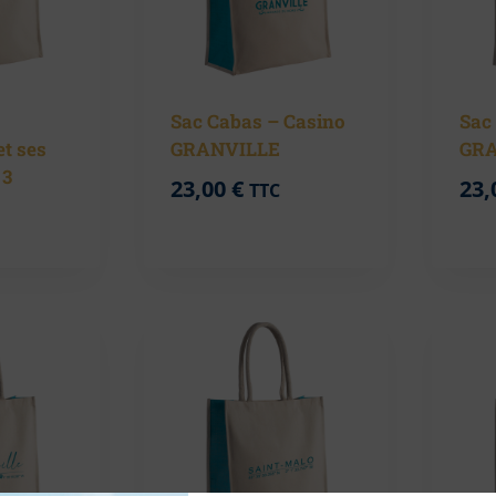
Sac Cabas – Casino
Sac
t ses
GRANVILLE
GRA
 3
23,00
€
23,
TTC