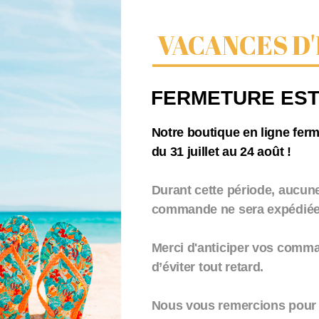
VACANCES D'
Sac Cabas – SAINT-
Sac
t ses
MALO et ses
MAL
FERMETURE EST
 2
coordonnées 3
coo
23,00
€
23,
TTC
Notre boutique en ligne fer
du 31 juillet au 24 août !
Durant cette période, aucun
commande ne sera expédiée.
Merci d'anticiper vos comm
d’éviter tout retard.
Nous vous remercions pour 