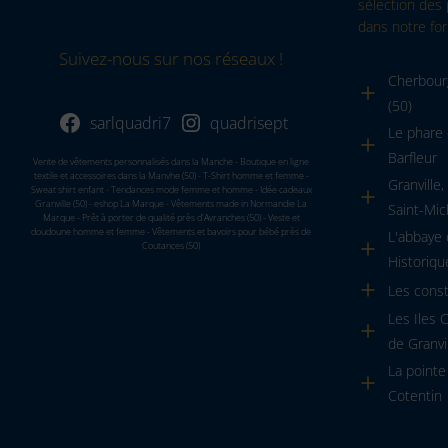
sélection des 
dans notre for
Suivez-nous sur nos réseaux !
Cherbourg
(50)
sarlquadri7
quadrisept
Le phare 
Barfleur
Vente de vêtements personnalisés dans la Manche - Boutique en ligne
textile et accessoires dans la Manvhe (50) - T-Shirt homme et femme -
Granville
Sweat shirt enfant - Tendances mode femme et homme - Idée cadeaux
Granville (50) - eshop La Marque - Vêtements made in Normandie La
Saint-Mic
Marque - Prêt à porter de qualité près d'Avranches (50) - Veste et
doudoune homme et femme - Vêtements et bavoirs pour bébé près de
L'abbaye
Coutances (50)
Historiqu
Les cons
Les Iles 
de Granvi
La pointe
Cotentin