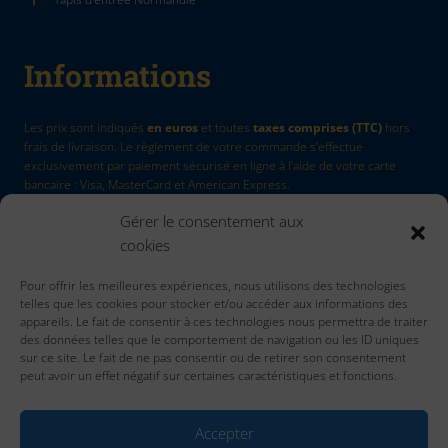
Informations
Les prix sont indiqués
en euros
et toutes
taxes comprises (TTC)
hors
frais de livraison. Le règlement de votre commande s’effectue
exclusivement par paiement sécurisé en ligne à l’aide de votre carte
bancaire : Visa, MasterCard et American Express.
Gérer le consentement aux
La Marque
by Quadri7
cookies
Retour d'article
Pour offrir les meilleures expériences, nous utilisons des technologies
Contactez nous
telles que les cookies pour stocker et/ou accéder aux informations des
Accueil
appareils. Le fait de consentir à ces technologies nous permettra de traiter
des données telles que le comportement de navigation ou les ID uniques
sur ce site. Le fait de ne pas consentir ou de retirer son consentement
peut avoir un effet négatif sur certaines caractéristiques et fonctions.
Accepter