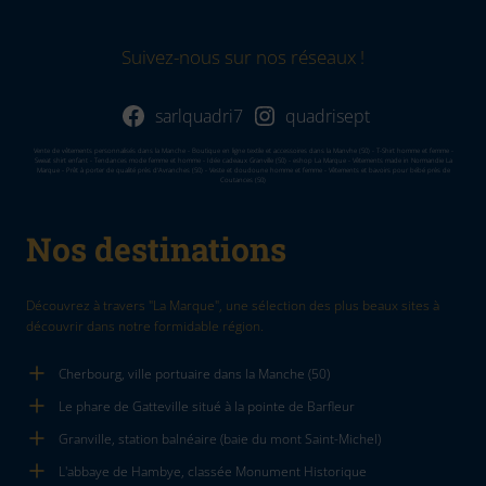
Suivez-nous sur nos réseaux !
sarlquadri7
quadrisept
Vente de vêtements personnalisés dans la Manche - Boutique en ligne textile et accessoires dans la Manvhe (50) - T-Shirt homme et femme -
Sweat shirt enfant - Tendances mode femme et homme - Idée cadeaux Granville (50) - eshop La Marque - Vêtements made in Normandie La
Marque - Prêt à porter de qualité près d'Avranches (50) - Veste et doudoune homme et femme - Vêtements et bavoirs pour bébé près de
Coutances (50)
Nos destinations
Découvrez à travers "La Marque", une sélection des plus beaux sites à
découvrir dans notre formidable région.
Cherbourg, ville portuaire dans la Manche (50)
Le phare de Gatteville situé à la pointe de Barfleur
Granville, station balnéaire (baie du mont Saint-Michel)
L'abbaye de Hambye, classée Monument Historique