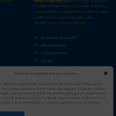
es lieux
taxes comprises (TTC)
hors frais de livraison.
Le règlement de votre commande s’effectue
exclusivement par paiement sécurisé en ligne
à l’aide de votre carte bancaire : Visa,
MasterCard et American Express.
La Marque
by Quadri7
Retour d'article
Contactez nous
Accueil
Gérer le consentement aux cookies
les meilleures expériences, nous utilisons des technologies telles que les
 stocker et/ou accéder aux informations des appareils. Le fait de consentir
ologies nous permettra de traiter des données telles que le comportement
n ou les ID uniques sur ce site. Le fait de ne pas consentir ou de retirer son
 peut avoir un effet négatif sur certaines caractéristiques et fonctions.