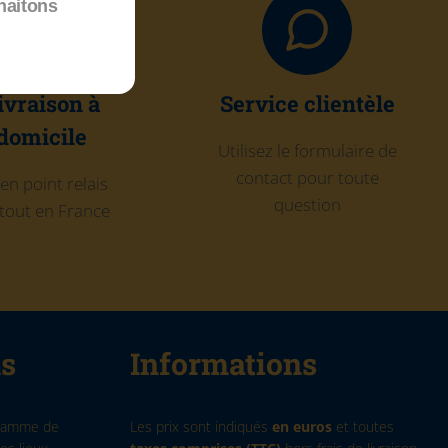
haitons
ivraison à
Service clientèle
domicile
Utilisez le formulaire de
contact pour toute
en point relais
question
tout en France
ns
Informations
 gamme de
Les prix sont indiqués
en euros
et toutes