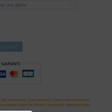
e
 au panier
É GARANTI
,
Nos destinations
,
Pour les bébés
,
Textiles
,
Vêtements bébé
e naissance
,
Granville
,
Manche
,
Normandie
,
vetement enfant