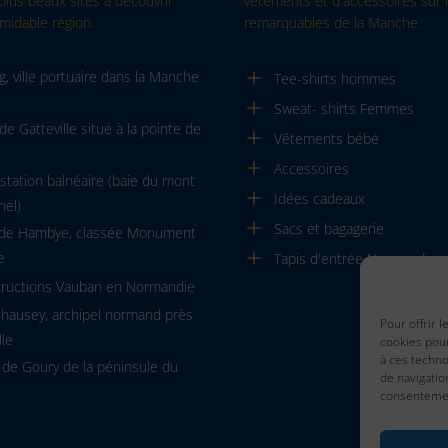
plus beaux sites à découvrir
vêtements et d'accessoires sur l
midable région.
remarquables de la Manche.
, ville portuaire dans la Manche
Tee-shirts hommes
Sweat- shirts Femmes
de Gatteville situé à la pointe de
Vêtements bébé
Accessoires
, station balnéaire (baie du mont
Idées cadeaux
hel)
Sacs et bagagerie
 de Hambye, classée Monument
e
Tapis d'entrée Normandie
tructions Vauban en Normandie
Chausey, archipel normand près
Pour offrir 
lle
cookies pour
à ces techn
 de Goury de la péninsule du
de navigatio
consentement