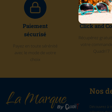
Paiement
Click and Co
sécurisé
Récupérez gratu
votre commande
Payez en toute sérénité
Quadri'7
avec le mode de votre
choix
Nos de
Découvrez à t