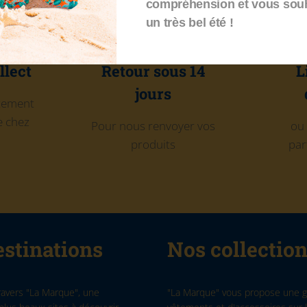
compréhension et vous sou
un très bel été !
llect
Retour sous 14
L
jours
itement
 chez
Pour nous renvoyer vos
ou 
produits
par
stinations
Nos collectio
ravers "La Marque", une
"La Marque" vous propose une