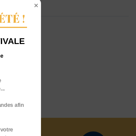
ÉTÉ !
IVALE
me
e
..
andes afin
votre