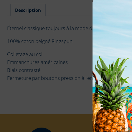
Description
Éternel classique toujours à la mode dans les plus belles
100% coton peigné Ringspun
Colletage au col
Emmanchures américaines
Biais contrasté
Fermeture par boutons pression à l’entrejambe