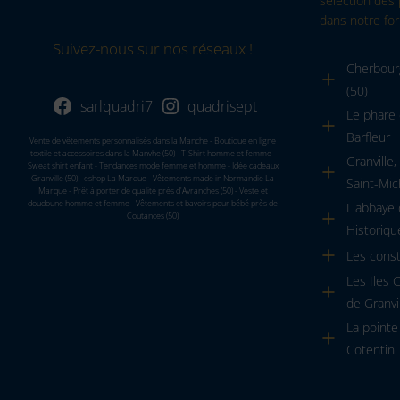
sélection des 
dans notre for
Suivez-nous sur nos réseaux !
Cherbourg
(50)
sarlquadri7
quadrisept
Le phare 
Barfleur
Vente de vêtements personnalisés dans la Manche - Boutique en ligne
textile et accessoires dans la Manvhe (50) - T-Shirt homme et femme -
Granville
Sweat shirt enfant - Tendances mode femme et homme - Idée cadeaux
Granville (50) - eshop La Marque - Vêtements made in Normandie La
Saint-Mic
Marque - Prêt à porter de qualité près d'Avranches (50) - Veste et
doudoune homme et femme - Vêtements et bavoirs pour bébé près de
L'abbaye
Coutances (50)
Historiqu
Les cons
Les Iles 
de Granvi
La pointe
Cotentin