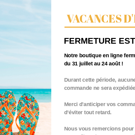
2
VACANCES D'
 qualités que sont le coton peigné et les rayures tissées.
FERMETURE EST
Notre boutique en ligne fer
du 31 juillet au 24 août !
Durant cette période, aucun
commande ne sera expédiée.
Merci d'anticiper vos comm
d’éviter tout retard.
Nous vous remercions pour 