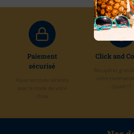
Paiement
Click and Co
sécurisé
Récupérez gratu
votre commande
Payez en toute sérénité
Quadri'7
avec le mode de votre
choix
Nos de