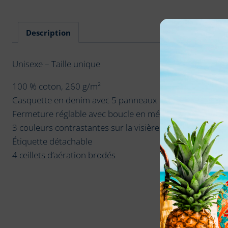
Description
Unisexe – Taille unique
100 % coton, 260 g/m²
Casquette en denim avec 5 panneaux
Fermeture réglable avec boucle en métal
3 couleurs contrastantes sur la visière
Étiquette détachable
4 œillets d’aération brodés