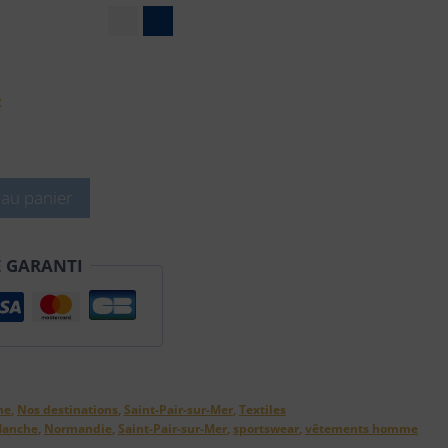
e
 au panier
É GARANTI
he
,
Nos destinations
,
Saint-Pair-sur-Mer
,
Textiles
anche
,
Normandie
,
Saint-Pair-sur-Mer
,
sportswear
,
vêtements homme