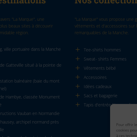
ravers "La Marque", une
"La Marque" vous propose une
plus beaux sites à découvrir
vêtements et d'accessoires sur l
midable région.
remarquables de la Manche.
, ville portuaire dans la Manche
Tee-shirts hommes
Sweat- shirts Femmes
de Gatteville situé à la pointe de
Vêtements bébé
Accessoires
, station balnéaire (baie du mont
Idées cadeaux
hel)
Sacs et bagagerie
 de Hambye, classée Monument
e
Tapis d'entrée Normandie
tructions Vauban en Normandie
Chausey, archipel normand près
Pour offrir 
lle
cookies pour
à ces techn