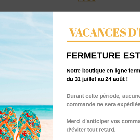
ses
coordonnées
4
VACANCES D'
FERMETURE EST
Notre boutique en ligne fer
du 31 juillet au 24 août !
Durant cette période, aucun
commande ne sera expédiée.
Merci d'anticiper vos comm
d’éviter tout retard.