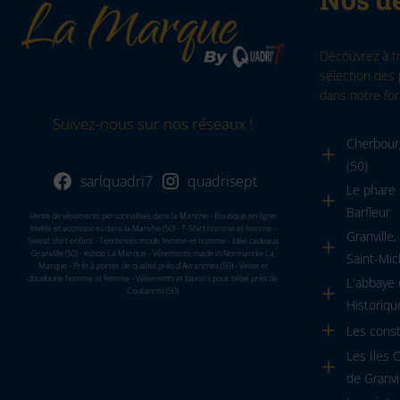
Découvrez à t
sélection des 
dans notre for
Suivez-nous sur nos réseaux !
Cherbourg
(50)
sarlquadri7
quadrisept
Le phare 
Barfleur
Vente de vêtements personnalisés dans la Manche - Boutique en ligne
textile et accessoires dans la Manvhe (50) - T-Shirt homme et femme -
Granville
Sweat shirt enfant - Tendances mode femme et homme - Idée cadeaux
Granville (50) - eshop La Marque - Vêtements made in Normandie La
Saint-Mic
Marque - Prêt à porter de qualité près d'Avranches (50) - Veste et
doudoune homme et femme - Vêtements et bavoirs pour bébé près de
L'abbaye
Coutances (50)
Historiqu
Les cons
Les Iles 
de Granvi