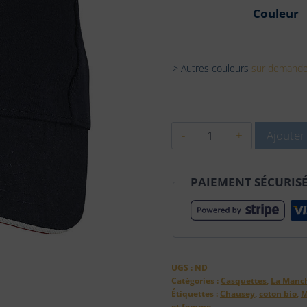
Couleur
> Autres couleurs
sur demand
quantité
Ajouter
de
Casquette
PAIEMENT SÉCURIS
unisexe
-
SAINT-
PAIR-
SUR-
UGS :
ND
MER
Catégories :
Casquettes
,
La Manc
Étiquettes :
Chausey
,
coton bio
,
M
et
et femme