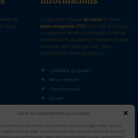
 gamme de
Les prix sont indiqués
en euros
et toutes
es lieux
taxes comprises (TTC)
hors frais de livraison.
Le règlement de votre commande s’effectue
exclusivement par paiement sécurisé en ligne
à l’aide de votre carte bancaire : Visa,
MasterCard et American Express.
La Marque
by Quadri7
Retour d'article
Contactez nous
Accueil
Gérer le consentement aux cookies
les meilleures expériences, nous utilisons des technologies telles que les
 stocker et/ou accéder aux informations des appareils. Le fait de consentir
ologies nous permettra de traiter des données telles que le comportement