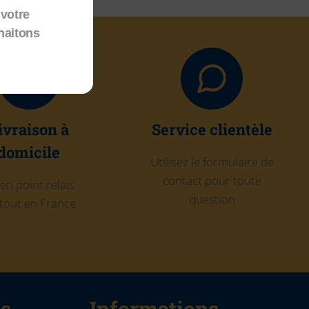
votre
haitons
ivraison à
Service clientèle
domicile
Utilisez le formulaire de
contact pour toute
en point relais
question
tout en France
ns
Informations