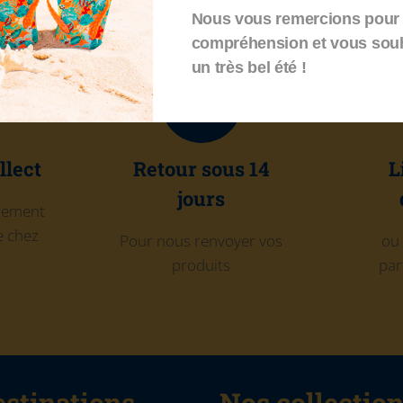
Nous vous remercions pour 
compréhension et vous sou
un très bel été !
llect
Retour sous 14
L
jours
itement
 chez
Pour nous renvoyer vos
ou 
produits
par
stinations
Nos collectio