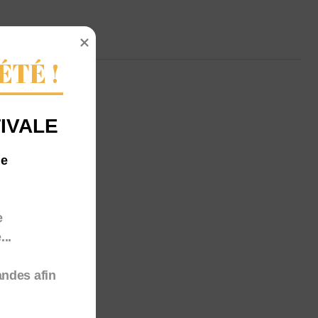
ÉTÉ !
IVALE
me
e
..
andes afin