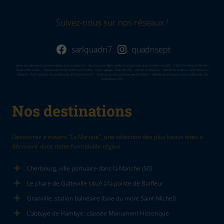
Suivez-nous sur nos réseaux !
sarlquadri7
quadrisept
Vente de vêtements personnalisés dans la Manche - Boutique en ligne textile et accessoires dans la Manvhe (50) - T-Shirt homme et femme -
Sweat shirt enfant - Tendances mode femme et homme - Idée cadeaux Granville (50) - eshop La Marque - Vêtements made in Normandie La
Marque - Prêt à porter de qualité près d'Avranches (50) - Veste et doudoune homme et femme - Vêtements et bavoirs pour bébé près de
Coutances (50)
Nos destinations
Découvrez à travers "La Marque", une sélection des plus beaux sites à
découvrir dans notre formidable région.
Cherbourg, ville portuaire dans la Manche (50)
Le phare de Gatteville situé à la pointe de Barfleur
Granville, station balnéaire (baie du mont Saint-Michel)
L'abbaye de Hambye, classée Monument Historique