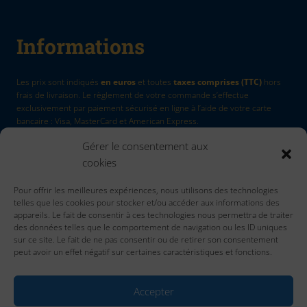
Informations
Les prix sont indiqués
en euros
et toutes
taxes comprises (TTC)
hors
frais de livraison. Le règlement de votre commande s’effectue
exclusivement par paiement sécurisé en ligne à l’aide de votre carte
bancaire : Visa, MasterCard et American Express.
Gérer le consentement aux
La Marque
by Quadri7
cookies
Retour d'article
Pour offrir les meilleures expériences, nous utilisons des technologies
Contactez nous
telles que les cookies pour stocker et/ou accéder aux informations des
Accueil
appareils. Le fait de consentir à ces technologies nous permettra de traiter
des données telles que le comportement de navigation ou les ID uniques
sur ce site. Le fait de ne pas consentir ou de retirer son consentement
peut avoir un effet négatif sur certaines caractéristiques et fonctions.
Accepter