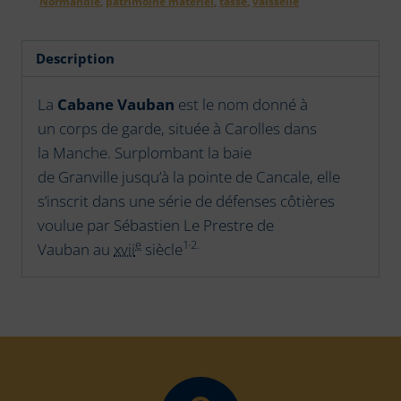
Normandie
,
patrimoine matériel
,
tasse
,
vaisselle
Description
La
Cabane Vauban
est le nom donné à
un
corps de garde, située à
Carolles
dans
la
Manche. Surplombant la baie
de
Granville
jusqu’à la pointe de
Cancale, elle
s’inscrit dans une série de défenses côtières
voulue par
Sébastien Le Prestre de
,
e
1
2.
Vauban
au
xvii
siècle