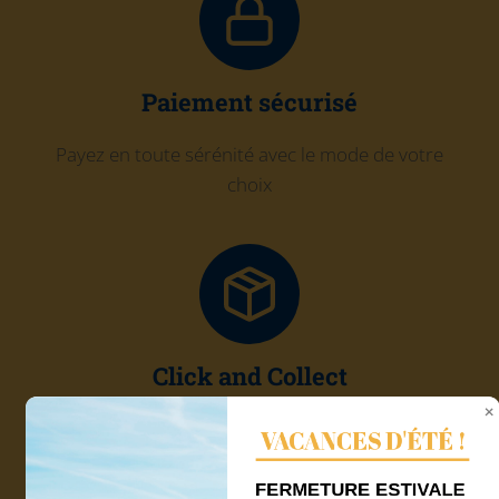
Paiement sécurisé
Payez en toute sérénité avec le mode de votre
choix
Click and Collect
Récupérez gratuitement votre commande chez
VACANCES D'ÉTÉ !
Quadri'7
FERMETURE ESTIVALE