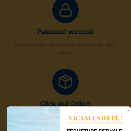
Paiement sécurisé
Payez en toute sérénité avec le mode de votre
choix
Click and Collect
VACANCES D'ÉTÉ !
Récupérez gratuitement votre commande chez
Quadri'7
FERMETURE ESTIVALE