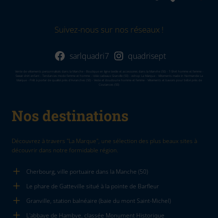
Suivez-nous sur nos réseaux !
sarlquadri7
quadrisept
Vente de vêtements personnalisés dans la Manche - Boutique en ligne textile et accessoires dans la Manvhe (50) - T-Shirt homme et femme -
Sweat shirt enfant - Tendances mode femme et homme - Idée cadeaux Granville (50) - eshop La Marque - Vêtements made in Normandie La
Marque - Prêt à porter de qualité près d'Avranches (50) - Veste et doudoune homme et femme - Vêtements et bavoirs pour bébé près de
Coutances (50)
Nos destinations
Découvrez à travers "La Marque", une sélection des plus beaux sites à
découvrir dans notre formidable région.
Cherbourg, ville portuaire dans la Manche (50)
Le phare de Gatteville situé à la pointe de Barfleur
Granville, station balnéaire (baie du mont Saint-Michel)
L'abbaye de Hambye, classée Monument Historique