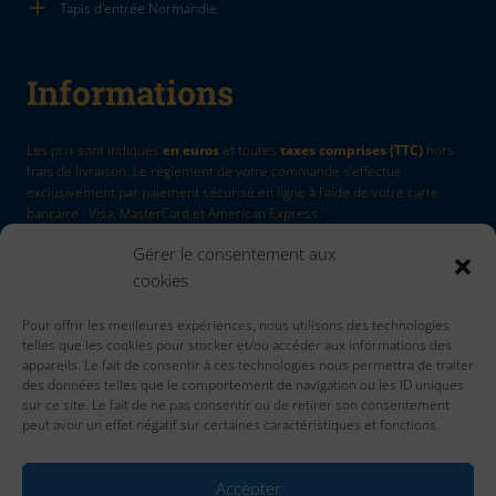
Tapis d'entrée Normandie
Informations
Les prix sont indiqués
en euros
et toutes
taxes comprises (TTC)
hors
frais de livraison. Le règlement de votre commande s’effectue
exclusivement par paiement sécurisé en ligne à l’aide de votre carte
bancaire : Visa, MasterCard et American Express.
Gérer le consentement aux
La Marque
by Quadri7
cookies
Retour d'article
Pour offrir les meilleures expériences, nous utilisons des technologies
Contactez nous
telles que les cookies pour stocker et/ou accéder aux informations des
Accueil
appareils. Le fait de consentir à ces technologies nous permettra de traiter
des données telles que le comportement de navigation ou les ID uniques
sur ce site. Le fait de ne pas consentir ou de retirer son consentement
peut avoir un effet négatif sur certaines caractéristiques et fonctions.
Accepter