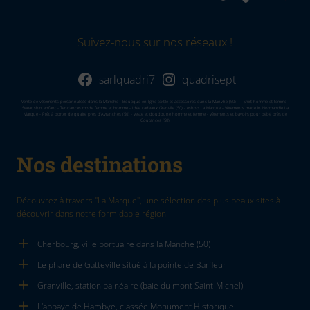
Suivez-nous sur nos réseaux !
sarlquadri7
quadrisept
Vente de vêtements personnalisés dans la Manche - Boutique en ligne textile et accessoires dans la Manvhe (50) - T-Shirt homme et femme -
Sweat shirt enfant - Tendances mode femme et homme - Idée cadeaux Granville (50) - eshop La Marque - Vêtements made in Normandie La
Marque - Prêt à porter de qualité près d'Avranches (50) - Veste et doudoune homme et femme - Vêtements et bavoirs pour bébé près de
Coutances (50)
Nos destinations
Découvrez à travers "La Marque", une sélection des plus beaux sites à
découvrir dans notre formidable région.
Cherbourg, ville portuaire dans la Manche (50)
Le phare de Gatteville situé à la pointe de Barfleur
Granville, station balnéaire (baie du mont Saint-Michel)
L'abbaye de Hambye, classée Monument Historique