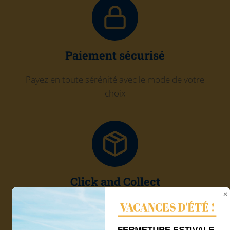
Paiement sécurisé
Payez en toute sérénité avec le mode de votre
choix
Click and Collect
VACANCES D'ÉTÉ !
Récupérez gratuitement votre commande chez
Quadri'7
FERMETURE ESTIVALE