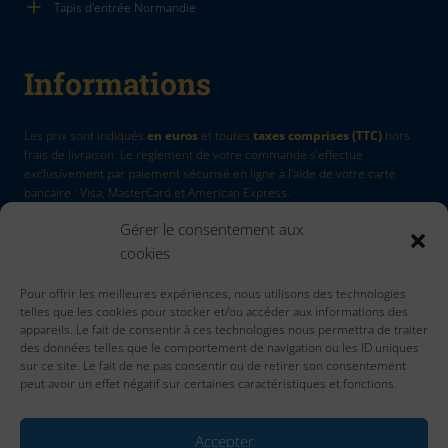
Tapis d'entrée Normandie
Informations
Les prix sont indiqués
en euros
et toutes
taxes comprises (TTC)
hors
frais de livraison. Le règlement de votre commande s’effectue
exclusivement par paiement sécurisé en ligne à l’aide de votre carte
bancaire : Visa, MasterCard et American Express.
Gérer le consentement aux
La Marque
by Quadri7
cookies
Retour d'article
Pour offrir les meilleures expériences, nous utilisons des technologies
Contactez nous
telles que les cookies pour stocker et/ou accéder aux informations des
Accueil
appareils. Le fait de consentir à ces technologies nous permettra de traiter
des données telles que le comportement de navigation ou les ID uniques
sur ce site. Le fait de ne pas consentir ou de retirer son consentement
peut avoir un effet négatif sur certaines caractéristiques et fonctions.
Accepter