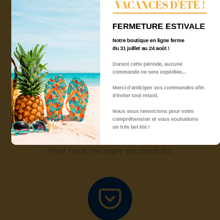
VACANCES D'ÉTÉ !
Click and Collect
FERMETURE ESTIVALE
Récupérez gratuitement votre commande chez
Quadri'7
Notre boutique en ligne ferme
du 31 juillet au 24 août !
Durant cette période, aucune
commande ne sera expédiée...
Merci d'anticiper vos commandes afin
d’éviter tout retard.
Nous vous remercions pour votre
compréhension et vous souhaitons
Retour sous 14 jours
un très bel été !
Pour nous renvoyer vos produits