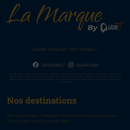
Suivez-nous sur nos réseaux !
sarlquadri7
quadrisept
Vente de vêtements personnalisés dans la Manche - Boutique en ligne textile et accessoires dans la Manvhe (50) - T-Shirt homme et femme -
Sweat shirt enfant - Tendances mode femme et homme - Idée cadeaux Granville (50) - eshop La Marque - Vêtements made in Normandie La
Marque - Prêt à porter de qualité près d'Avranches (50) - Veste et doudoune homme et femme - Vêtements et bavoirs pour bébé près de
Coutances (50)
Nos destinations
Découvrez à travers "La Marque", une sélection des plus beaux sites à
découvrir dans notre formidable région.