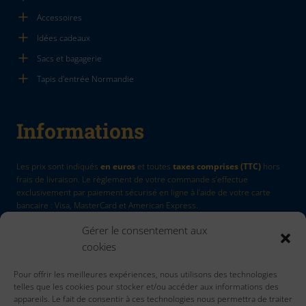
Accessoires
Idées cadeaux
Sacs et bagagerie
Tapis d'entrée Normandie
Informations
Les prix sont indiqués
en euros
et toutes
taxes comprises (TTC)
hors
frais de livraison. Le règlement de votre commande s’effectue
exclusivement par paiement sécurisé en ligne à l’aide de votre carte
bancaire : Visa, MasterCard et American Express.
Gérer le consentement aux
La Marque
by Quadri7
cookies
Retour d'article
Pour offrir les meilleures expériences, nous utilisons des technologies
Contactez nous
telles que les cookies pour stocker et/ou accéder aux informations des
Accueil
appareils. Le fait de consentir à ces technologies nous permettra de traiter