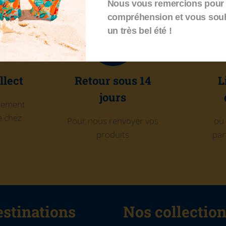
Nous vous remercions pour 
compréhension et vous sou
un très bel été !
llect
Retour sous 14
L
jours
itement
 chez
Pour nous renvoyer vos
ou 
produits
par
stinations
Nos collectio