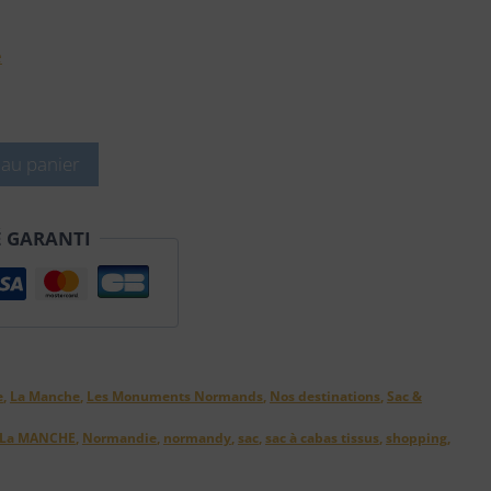
e
 au panier
É GARANTI
e
,
La Manche
,
Les Monuments Normands
,
Nos destinations
,
Sac &
La MANCHE
,
Normandie
,
normandy
,
sac
,
sac à cabas tissus
,
shopping
,