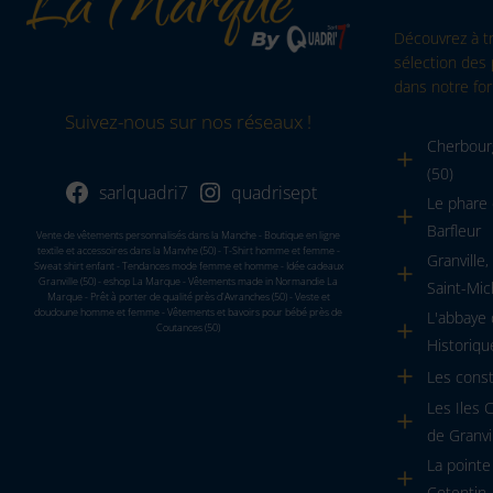
Découvrez à t
sélection des 
dans notre for
Suivez-nous sur nos réseaux !
Cherbourg
(50)
sarlquadri7
quadrisept
Le phare 
Barfleur
Vente de vêtements personnalisés dans la Manche - Boutique en ligne
textile et accessoires dans la Manvhe (50) - T-Shirt homme et femme -
Granville
Sweat shirt enfant - Tendances mode femme et homme - Idée cadeaux
Granville (50) - eshop La Marque - Vêtements made in Normandie La
Saint-Mic
Marque - Prêt à porter de qualité près d'Avranches (50) - Veste et
doudoune homme et femme - Vêtements et bavoirs pour bébé près de
L'abbaye
Coutances (50)
Historiqu
Les cons
Les Iles 
de Granvi
La pointe
Cotentin