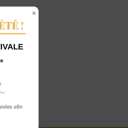
ÉTÉ !
IVALE
me
e
..
andes afin