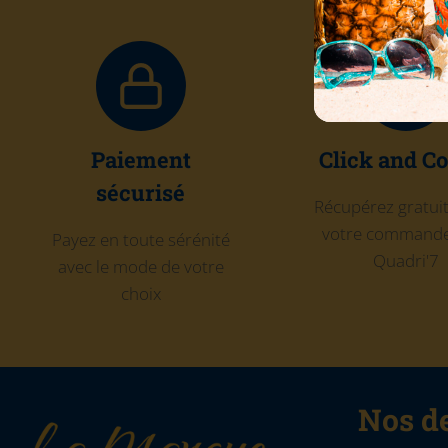
Paiement
Click and Co
sécurisé
Récupérez gratu
votre commande
Payez en toute sérénité
Quadri'7
avec le mode de votre
choix
Nos de