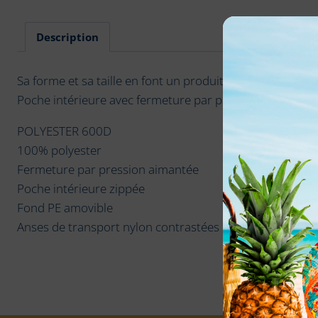
Description
Sa forme et sa taille en font un produit incontournable e
Poche intérieure avec fermeture par pression aimantée
POLYESTER 600D
100% polyester
Fermeture par pression aimantée
Poche intérieure zippée
Fond PE amovible
Anses de transport nylon contrastées