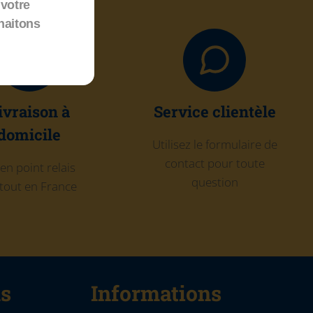
votre
haitons
ivraison à
Service clientèle
domicile
Utilisez le formulaire de
contact pour toute
en point relais
question
tout en France
ns
Informations