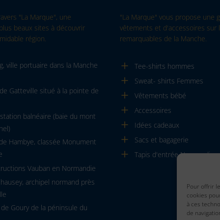
ravers "La Marque", une
"La Marque" vous propose une
plus beaux sites à découvrir
vêtements et d'accessoires sur l
midable région.
remarquables de la Manche.
, ville portuaire dans la Manche
Tee-shirts hommes
Sweat- shirts Femmes
de Gatteville situé à la pointe de
Vêtements bébé
Accessoires
, station balnéaire (baie du mont
Idées cadeaux
hel)
Sacs et bagagerie
 de Hambye, classée Monument
e
Tapis d'entrée Normandie
tructions Vauban en Normandie
Chausey, archipel normand près
Pour offrir 
lle
cookies pour
à ces techn
 de Goury de la péninsule du
de navigatio