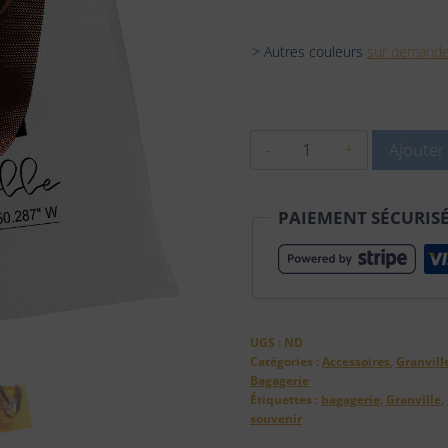
> Autres couleurs
sur demand
quantité
Ajouter
de
Sac
PAIEMENT SÉCURIS
Shopping
-
La
Villa
Granvillaise
UGS :
ND
Catégories :
Accessoires
,
Granvill
Bagagerie
Étiquettes :
bagagerie
,
Granville
,
souvenir