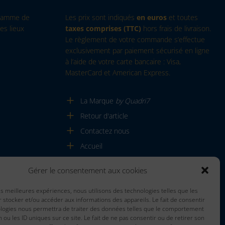
 gamme de
Les prix sont indiqués
en euros
et toutes
es lieux
taxes comprises (TTC)
hors frais de livraison.
Le règlement de votre commande s’effectue
exclusivement par paiement sécurisé en ligne
à l’aide de votre carte bancaire : Visa,
MasterCard et American Express.
La Marque
by Quadri7
Retour d'article
Contactez nous
Accueil
Gérer le consentement aux cookies
les meilleures expériences, nous utilisons des technologies telles que les
 stocker et/ou accéder aux informations des appareils. Le fait de consentir
ologies nous permettra de traiter des données telles que le comportement
n ou les ID uniques sur ce site. Le fait de ne pas consentir ou de retirer son