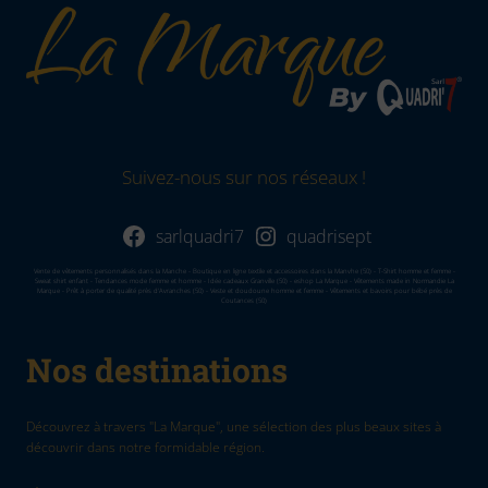
Suivez-nous sur nos réseaux !
sarlquadri7
quadrisept
Vente de vêtements personnalisés dans la Manche - Boutique en ligne textile et accessoires dans la Manvhe (50) - T-Shirt homme et femme -
Sweat shirt enfant - Tendances mode femme et homme - Idée cadeaux Granville (50) - eshop La Marque - Vêtements made in Normandie La
Marque - Prêt à porter de qualité près d'Avranches (50) - Veste et doudoune homme et femme - Vêtements et bavoirs pour bébé près de
Coutances (50)
Nos destinations
Découvrez à travers "La Marque", une sélection des plus beaux sites à
découvrir dans notre formidable région.