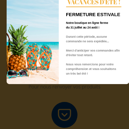
VACANCES D'ÉTÉ !
Click and Collect
FERMETURE ESTIVALE
Récupérez gratuitement votre commande chez
Quadri'7
Notre boutique en ligne ferme
du 31 juillet au 24 août !
Durant cette période, aucune
commande ne sera expédiée...
Merci d'anticiper vos commandes afin
d’éviter tout retard.
Nous vous remercions pour votre
compréhension et vous souhaitons
Retour sous 14 jours
un très bel été !
Pour nous renvoyer vos produits