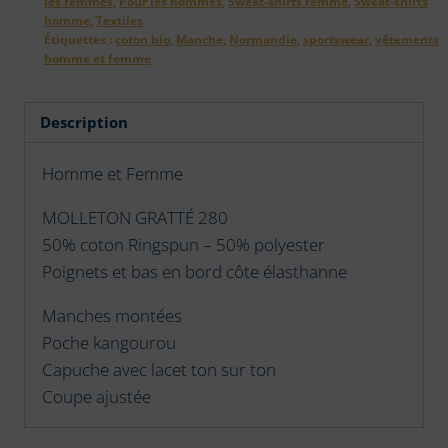
les femmes
,
Pour les hommes
,
Sweat-shirts femme
,
Sweat-shirts
Chausey
homme
,
Textiles
2
Étiquettes :
coton bio
,
Manche
,
Normandie
,
sportswear
,
vêtements
sur
homme et femme
le
Coeur
Description
Homme et Femme
MOLLETON GRATTÉ 280
50% coton Ringspun – 50% polyester
Poignets et bas en bord côte élasthanne
Manches montées
Poche kangourou
Capuche avec lacet ton sur ton
Coupe ajustée