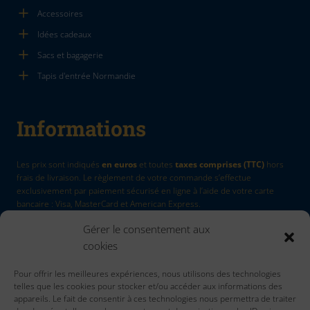
Accessoires
Idées cadeaux
Sacs et bagagerie
Tapis d'entrée Normandie
Informations
Les prix sont indiqués
en euros
et toutes
taxes comprises (TTC)
hors
frais de livraison. Le règlement de votre commande s’effectue
exclusivement par paiement sécurisé en ligne à l’aide de votre carte
bancaire : Visa, MasterCard et American Express.
Gérer le consentement aux
La Marque
by Quadri7
cookies
Retour d'article
Pour offrir les meilleures expériences, nous utilisons des technologies
Contactez nous
telles que les cookies pour stocker et/ou accéder aux informations des
Accueil
appareils. Le fait de consentir à ces technologies nous permettra de traiter