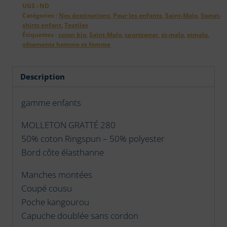
-
UGS :
ND
SAINT-
Catégories :
Nos destinations
,
Pour les enfants
,
Saint-Malo
,
Sweat-
shirts enfant
,
Textiles
MALO
Étiquettes :
coton bio
,
Saint-Malo
,
sportswear
,
st-malo
,
stmalo
,
et
vêtements homme et femme
ses
coordonnées
Description
3
gamme enfants
MOLLETON GRATTÉ 280
50% coton Ringspun – 50% polyester
Bord côte élasthanne
Manches montées
Coupé cousu
Poche kangourou
Capuche doublée sans cordon