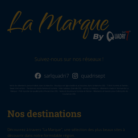
Suivez-nous sur nos réseaux !
sarlquadri7
quadrisept
Vente de vêtements personnalisés dans la Manche - Boutique en ligne textile et accessoires dans la Manvhe (50) - T-Shirt homme et femme -
Sweat shirt enfant - Tendances mode femme et homme - Idée cadeaux Granville (50) - eshop La Marque - Vêtements made in Normandie La
Marque - Prêt à porter de qualité près d'Avranches (50) - Veste et doudoune homme et femme - Vêtements et bavoirs pour bébé près de
Coutances (50)
Nos destinations
Découvrez à travers "La Marque", une sélection des plus beaux sites à
découvrir dans notre formidable région.