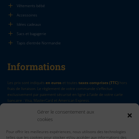
Vêtements bébé
Accessoires
Idées cadeaux
Sacs et bagagerie
Tapis d'entrée Normandie
Informations
Les prix sont indiqués
en euros
et toutes
taxes comprises (TTC)
hors
frais de livraison. Le règlement de votre commande s’effectue
exclusivement par paiement sécurisé en ligne à l’aide de votre carte
bancaire : Visa, MasterCard et American Express.
Gérer le consentement aux
La Marque
by Quadri7
cookies
Retour d'article
Pour offrir les meilleures expériences, nous utilisons des technologies
Contactez nous
telles que les cookies pour stocker et/ou accéder aux informations des