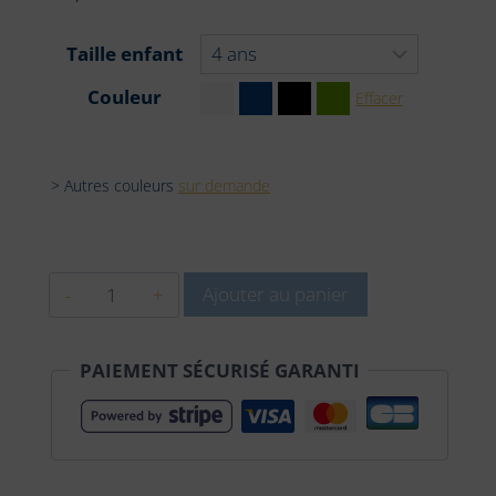
Taille enfant
Couleur
Effacer
> Autres couleurs
sur demande
quantité
Ajouter au panier
de
SWEAT-
PAIEMENT SÉCURISÉ GARANTI
SHIRT
À
CAPUCHE
enfant