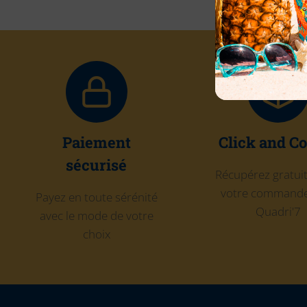
Paiement
Click and Co
sécurisé
Récupérez gratu
votre commande
Payez en toute sérénité
Quadri'7
avec le mode de votre
choix