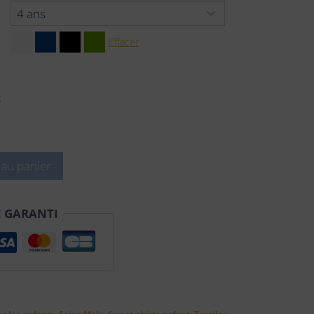
Effacer
e
 au panier
É GARANTI