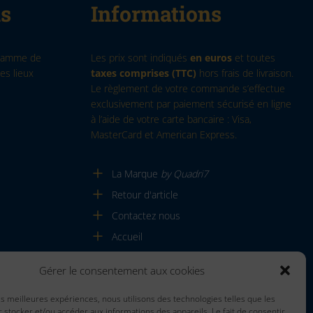
ns
Informations
 gamme de
Les prix sont indiqués
en euros
et toutes
es lieux
taxes comprises (TTC)
hors frais de livraison.
Le règlement de votre commande s’effectue
exclusivement par paiement sécurisé en ligne
à l’aide de votre carte bancaire : Visa,
MasterCard et American Express.
La Marque
by Quadri7
Retour d'article
Contactez nous
Accueil
Gérer le consentement aux cookies
les meilleures expériences, nous utilisons des technologies telles que les
 stocker et/ou accéder aux informations des appareils. Le fait de consentir