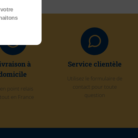
votre
haitons
ivraison à
Service clientèle
domicile
Utilisez le formulaire de
contact pour toute
en point relais
question
tout en France