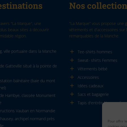
stinations
Nos collectio
ravers "La Marque", une
"La Marque" vous propose une
plus beaux sites à découvrir
vêtements et d'accessoires sur l
midable région.
remarquables de la Manche.
, ville portuaire dans la Manche
Tee-shirts hommes
Sweat- shirts Femmes
de Gatteville situé à la pointe de
Vêtements bébé
Accessoires
, station balnéaire (baie du mont
Idées cadeaux
hel)
Sacs et bagagerie
 de Hambye, classée Monument
e
Tapis d'entrée Normandie
tructions Vauban en Normandie
Chausey, archipel normand près
Pour offrir 
lle
cookies pour