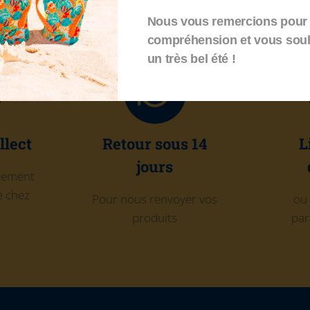
Nous vous remercions pour 
compréhension et vous sou
un très bel été !
llect
Retour sous 14
L
jours
itement
 chez
Pour nous renvoyer vos
ou 
produits
par