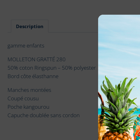
Description
gamme enfants
MOLLETON GRATTÉ 280
50% coton Ringspun – 50% polyester
Bord côte élasthanne
Manches montées
Coupé cousu
Poche kangourou
Capuche doublée sans cordon