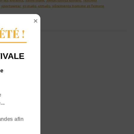
r les enfants
,
Saint-Malo
,
Sweat-shirts enfant
,
Textiles
,
sportswear
,
st-malo
,
stmalo
,
vêtements homme et femme
ÉTÉ !
IVALE
me
e
..
andes afin