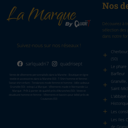
Nos de
Découvrez à t
sélection des 
dans notre for
Suivez-nous sur nos réseaux !
Cherbourg
(50)
sarlquadri7
quadrisept
Le phare 
Barfleur
Vente de vêtements personnalisés dans la Manche - Boutique en ligne
textile et accessoires dans la Manvhe (50) - T-Shirt homme et femme -
Granville
Sweat shirt enfant - Tendances mode femme et homme - Idée cadeaux
Granville (50) - eshop La Marque - Vêtements made in Normandie La
Saint-Mic
Marque - Prêt à porter de qualité près d'Avranches (50) - Veste et
doudoune homme et femme - Vêtements et bavoirs pour bébé près de
L'abbaye
Coutances (50)
Historiqu
Les cons
Les Iles 
de Granvi