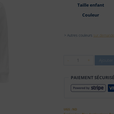
Taille enfant
Couleur
> Autres couleurs
sur demand
quantité
Ajouter
de
SWEAT-
PAIEMENT SÉCURIS
SHIRT
À
CAPUCHE
enfant
-
UGS :
ND
SAINT-