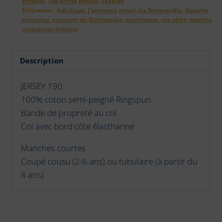
enfants
,
Tee-shirts enfant
,
Textiles
et
Étiquettes :
habillage
,
j'aimerais revoir ma Normandie
,
Manche
,
ses
shopping
,
souvenir de Normandie
,
sportswear
,
tee-shirt
,
textiles
,
coordonnées
vetements enfants
2
Description
JERSEY 190
100% coton semi-peigné Ringspun
Bande de propreté au col
Col avec bord côte élasthanne
Manches courtes
Coupé cousu (2-6 ans) ou tubulaire (à partir du
8 ans)