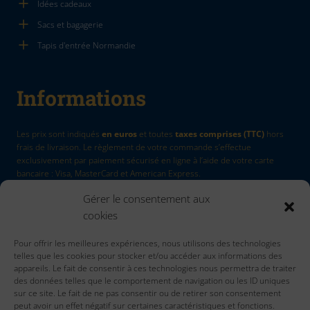
Idées cadeaux
Sacs et bagagerie
Tapis d'entrée Normandie
Informations
Les prix sont indiqués
en euros
et toutes
taxes comprises (TTC)
hors
frais de livraison. Le règlement de votre commande s’effectue
exclusivement par paiement sécurisé en ligne à l’aide de votre carte
bancaire : Visa, MasterCard et American Express.
Gérer le consentement aux
La Marque
by Quadri7
cookies
Retour d'article
Pour offrir les meilleures expériences, nous utilisons des technologies
Contactez nous
telles que les cookies pour stocker et/ou accéder aux informations des
Accueil
appareils. Le fait de consentir à ces technologies nous permettra de traiter
des données telles que le comportement de navigation ou les ID uniques
sur ce site. Le fait de ne pas consentir ou de retirer son consentement
peut avoir un effet négatif sur certaines caractéristiques et fonctions.