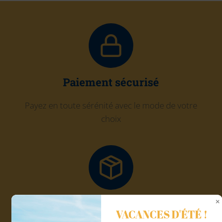
Paiement sécurisé
Payez en toute sérénité avec le mode de votre
choix
Click and Collect
VACANCES D'ÉTÉ !