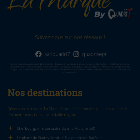
Suivez-nous sur nos réseaux !
sarlquadri7
quadrisept
Vente de vêtements personnalisés dans la Manche - Boutique en ligne textile et accessoires dans la Manvhe (50) - T-Shirt homme et femme -
Sweat shirt enfant - Tendances mode femme et homme - Idée cadeaux Granville (50) - eshop La Marque - Vêtements made in Normandie La
Marque - Prêt à porter de qualité près d'Avranches (50) - Veste et doudoune homme et femme - Vêtements et bavoirs pour bébé près de
Coutances (50)
Nos destinations
Découvrez à travers "La Marque", une sélection des plus beaux sites à
découvrir dans notre formidable région.
Cherbourg, ville portuaire dans la Manche (50)
Le phare de Gatteville situé à la pointe de Barfleur