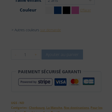
Taille enfant
Couleur
Effacer
> Autres couleurs
sur demande
quantité
Ajouter au panier
de
Tee-
PAIEMENT SÉCURISÉ GARANTI
shirt
enfant
100%
coton
-
UGS :
ND
CHERBOURG
Catégories :
Cherbourg
,
La Manche
,
Nos destinations
,
Pour les