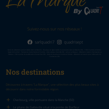
Suivez-nous sur nos réseaux !
sarlquadri7
quadrisept
Vente de vêtements personnalisés dans la Manche - Boutique en ligne textile et accessoires dans la Manvhe (50) - T-Shirt homme et femme -
Sweat shirt enfant - Tendances mode femme et homme - Idée cadeaux Granville (50) - eshop La Marque - Vêtements made in Normandie La
Marque - Prêt à porter de qualité près d'Avranches (50) - Veste et doudoune homme et femme - Vêtements et bavoirs pour bébé près de
Coutances (50)
Nos destinations
Découvrez à travers "La Marque", une sélection des plus beaux sites à
découvrir dans notre formidable région.
Cherbourg, ville portuaire dans la Manche (50)
Le phare de Gatteville situé à la pointe de Barfleur