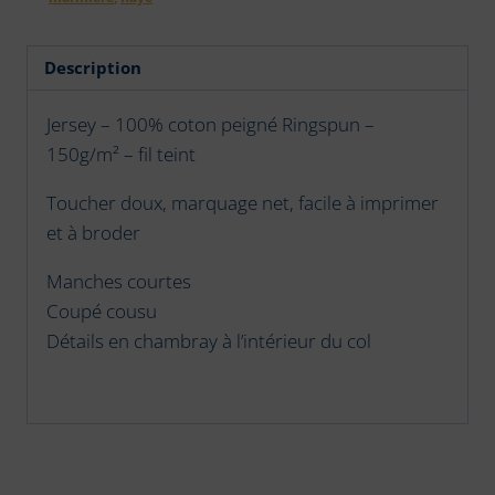
de
Chausey
Description
3
Jersey – 100% coton peigné Ringspun –
150g/m² – fil teint
Toucher doux, marquage net, facile à imprimer
et à broder
Manches courtes
Coupé cousu
Détails en chambray à l’intérieur du col