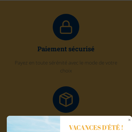
Paiement sécurisé
Payez en toute sérénité avec le mode de votre
choix
Click and Collect
VACANCES D'ÉTÉ !