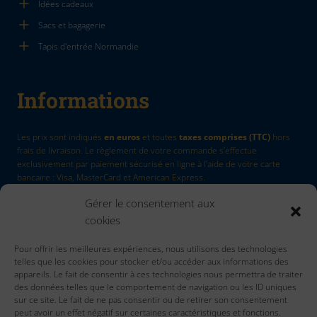
Idées cadeaux
Sacs et bagagerie
Tapis d'entrée Normandie
Informations
Les prix sont indiqués
en euros
et toutes
taxes comprises (TTC)
hors
frais de livraison. Le règlement de votre commande s’effectue
exclusivement par paiement sécurisé en ligne à l’aide de votre carte
bancaire : Visa, MasterCard et American Express.
Gérer le consentement aux
La Marque
by Quadri7
cookies
Retour d'article
Pour offrir les meilleures expériences, nous utilisons des technologies
Contactez nous
telles que les cookies pour stocker et/ou accéder aux informations des
Accueil
appareils. Le fait de consentir à ces technologies nous permettra de traiter
des données telles que le comportement de navigation ou les ID uniques
sur ce site. Le fait de ne pas consentir ou de retirer son consentement
peut avoir un effet négatif sur certaines caractéristiques et fonctions.