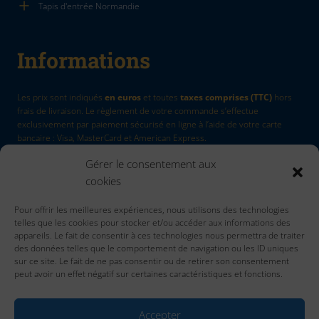
Tapis d'entrée Normandie
Informations
Les prix sont indiqués
en euros
et toutes
taxes comprises (TTC)
hors
frais de livraison. Le règlement de votre commande s’effectue
exclusivement par paiement sécurisé en ligne à l’aide de votre carte
bancaire : Visa, MasterCard et American Express.
Gérer le consentement aux
La Marque
by Quadri7
cookies
Retour d'article
Pour offrir les meilleures expériences, nous utilisons des technologies
Contactez nous
telles que les cookies pour stocker et/ou accéder aux informations des
Accueil
appareils. Le fait de consentir à ces technologies nous permettra de traiter
des données telles que le comportement de navigation ou les ID uniques
sur ce site. Le fait de ne pas consentir ou de retirer son consentement
peut avoir un effet négatif sur certaines caractéristiques et fonctions.
Accepter