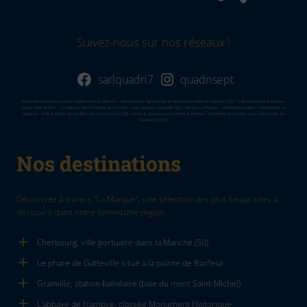
Suivez-nous sur nos réseaux !
sarlquadri7
quadrisept
Vente de vêtements personnalisés dans la Manche - Boutique en ligne textile et accessoires dans la Manvhe (50) - T-Shirt homme et femme -
Sweat shirt enfant - Tendances mode femme et homme - Idée cadeaux Granville (50) - eshop La Marque - Vêtements made in Normandie La
Marque - Prêt à porter de qualité près d'Avranches (50) - Veste et doudoune homme et femme - Vêtements et bavoirs pour bébé près de
Coutances (50)
Nos destinations
Découvrez à travers "La Marque", une sélection des plus beaux sites à
découvrir dans notre formidable région.
Cherbourg, ville portuaire dans la Manche (50)
Le phare de Gatteville situé à la pointe de Barfleur
Granville, station balnéaire (baie du mont Saint-Michel)
L'abbaye de Hambye, classée Monument Historique