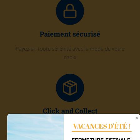
Paiement sécurisé
Payez en toute sérénité avec le mode de votre
choix
Click and Collect
VACANCES D'ÉTÉ !
Récupérez gratuitement votre commande chez
Quadri'7
FERMETURE ESTIVALE