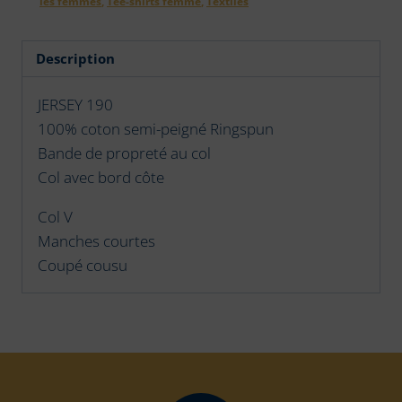
les femmes
,
Tee-shirts femme
,
Textiles
3
de
Chausey
Description
sur
le
JERSEY 190
Cœur
100% coton semi-peigné Ringspun
Bande de propreté au col
Col avec bord côte
Col V
Manches courtes
Coupé cousu