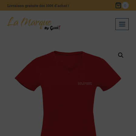
Skip
Livraison gratuite dès 100€ d'achat !
0
to
content