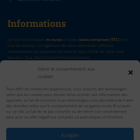
Informations
Les prix sont indiqués
en euros
et toutes
taxes comprises (TTC)
hors
frais de livraison. Le règlement de votre commande s’effectue
exclusivement par paiement sécurisé en ligne à l’aide de votre carte
bancaire : Visa, MasterCard et American Express.
Gérer le consentement aux
La Marque
by Quadri7
cookies
Retour d'article
Pour offrir les meilleures expériences, nous utilisons des technologies
Contactez nous
telles que les cookies pour stocker et/ou accéder aux informations des
Accueil
appareils. Le fait de consentir à ces technologies nous permettra de traiter
des données telles que le comportement de navigation ou les ID uniques
sur ce site. Le fait de ne pas consentir ou de retirer son consentement
peut avoir un effet négatif sur certaines caractéristiques et fonctions.
Accepter