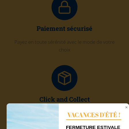
Paiement sécurisé
Payez en toute sérénité avec le mode de votre
choix
Click and Collect
Récupérez gratuitement votre commande chez
VACANCES D'ÉTÉ !
Quadri'7
FERMETURE ESTIVALE