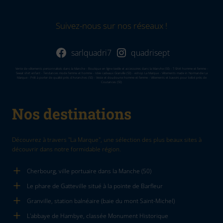
Suivez-nous sur nos réseaux !
sarlquadri7
quadrisept
Vente de vêtements personnalisés dans la Manche - Boutique en ligne textile et accessoires dans la Manvhe (50) - T-Shirt homme et femme -
Sweat shirt enfant - Tendances mode femme et homme - Idée cadeaux Granville (50) - eshop La Marque - Vêtements made in Normandie La
Marque - Prêt à porter de qualité près d'Avranches (50) - Veste et doudoune homme et femme - Vêtements et bavoirs pour bébé près de
Coutances (50)
Nos destinations
Découvrez à travers "La Marque", une sélection des plus beaux sites à
découvrir dans notre formidable région.
Cherbourg, ville portuaire dans la Manche (50)
Le phare de Gatteville situé à la pointe de Barfleur
Granville, station balnéaire (baie du mont Saint-Michel)
L'abbaye de Hambye, classée Monument Historique