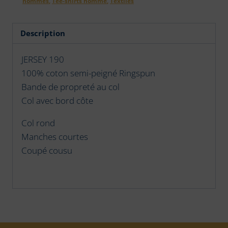
hommes
,
Tee-shirts homme
,
Textiles
et
ses
coordonnées
Description
4
JERSEY 190
100% coton semi-peigné Ringspun
Bande de propreté au col
Col avec bord côte
Col rond
Manches courtes
Coupé cousu