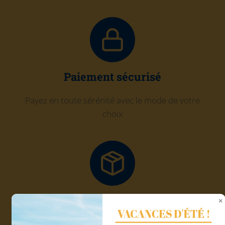
Paiement sécurisé
Payez en toute sérénité avec le mode de votre
choix
Click and Collect
VACANCES D'ÉTÉ !
Récupérez gratuitement votre commande chez