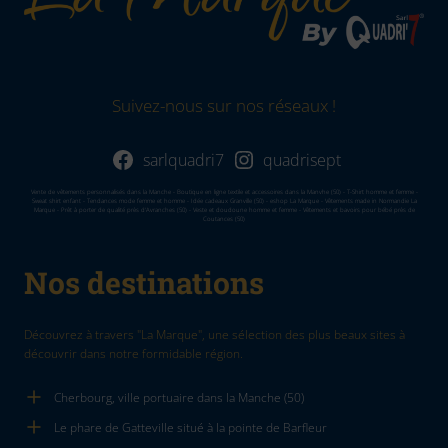
Suivez-nous sur nos réseaux !
sarlquadri7
quadrisept
Vente de vêtements personnalisés dans la Manche - Boutique en ligne textile et accessoires dans la Manvhe (50) - T-Shirt homme et femme -
Sweat shirt enfant - Tendances mode femme et homme - Idée cadeaux Granville (50) - eshop La Marque - Vêtements made in Normandie La
Marque - Prêt à porter de qualité près d'Avranches (50) - Veste et doudoune homme et femme - Vêtements et bavoirs pour bébé près de
Coutances (50)
Nos destinations
Découvrez à travers "La Marque", une sélection des plus beaux sites à
découvrir dans notre formidable région.
Cherbourg, ville portuaire dans la Manche (50)
Le phare de Gatteville situé à la pointe de Barfleur