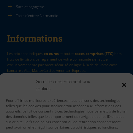
Sacs et bagagerie
Tapis d'entrée Normandie
Informations
Les prix sont indiqués
en euros
et toutes
taxes comprises (TTC)
hors
frais de livraison. Le règlement de votre commande s’effectue
exclusivement par paiement sécurisé en ligne à l’aide de votre carte
bancaire : Visa, MasterCard et American Express.
Gérer le consentement aux
La Marque
by Quadri7
cookies
Retour d'article
Pour offrir les meilleures expériences, nous utilisons des technologies
Contactez nous
telles que les cookies pour stocker et/ou accéder aux informations des
Accueil
appareils. Le fait de consentir à ces technologies nous permettra de traiter
des données telles que le comportement de navigation ou les ID uniques
sur ce site. Le fait de ne pas consentir ou de retirer son consentement
peut avoir un effet négatif sur certaines caractéristiques et fonctions.