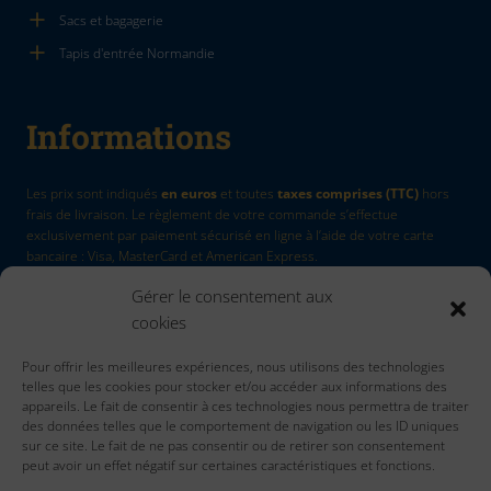
Sacs et bagagerie
Tapis d'entrée Normandie
Informations
Les prix sont indiqués
en euros
et toutes
taxes comprises (TTC)
hors
frais de livraison. Le règlement de votre commande s’effectue
exclusivement par paiement sécurisé en ligne à l’aide de votre carte
bancaire : Visa, MasterCard et American Express.
Gérer le consentement aux
La Marque
by Quadri7
cookies
Retour d'article
Pour offrir les meilleures expériences, nous utilisons des technologies
Contactez nous
telles que les cookies pour stocker et/ou accéder aux informations des
Accueil
appareils. Le fait de consentir à ces technologies nous permettra de traiter
des données telles que le comportement de navigation ou les ID uniques
sur ce site. Le fait de ne pas consentir ou de retirer son consentement
peut avoir un effet négatif sur certaines caractéristiques et fonctions.