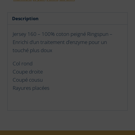
ses
coordonnées
Description
3
Jersey 160 – 100% coton peigné Ringspun –
Enrichi d’un traitement d’enzyme pour un
touché plus doux
Col rond
Coupe droite
Coupé cousu
Rayures placées