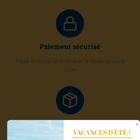
Paiement sécurisé
Payez en toute sérénité avec le mode de votre
choix
Click and Collect
VACANCES D'ÉTÉ !
Récupérez gratuitement votre commande chez