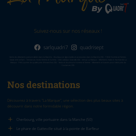
Suivez-nous sur nos réseaux !
sarlquadri7
quadrisept
Vente de vêtements personnalisés dans la Manche - Boutique en ligne textile et accessoires dans la Manvhe (50) - T-Shirt homme et femme -
Sweat shirt enfant - Tendances mode femme et homme - Idée cadeaux Granville (50) - eshop La Marque - Vêtements made in Normandie La
Marque - Prêt à porter de qualité près d'Avranches (50) - Veste et doudoune homme et femme - Vêtements et bavoirs pour bébé près de
Coutances (50)
Nos destinations
Découvrez à travers "La Marque", une sélection des plus beaux sites à
découvrir dans notre formidable région.
Cherbourg, ville portuaire dans la Manche (50)
Le phare de Gatteville situé à la pointe de Barfleur