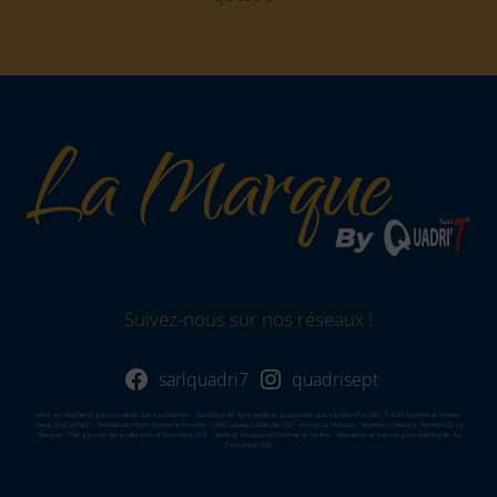
Suivez-nous sur nos réseaux !
sarlquadri7
quadrisept
Vente de vêtements personnalisés dans la Manche - Boutique en ligne textile et accessoires dans la Manvhe (50) - T-Shirt homme et femme -
Sweat shirt enfant - Tendances mode femme et homme - Idée cadeaux Granville (50) - eshop La Marque - Vêtements made in Normandie La
Marque - Prêt à porter de qualité près d'Avranches (50) - Veste et doudoune homme et femme - Vêtements et bavoirs pour bébé près de
Coutances (50)