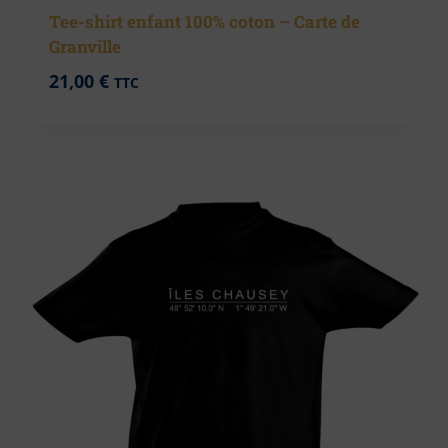
Tee-shirt enfant 100% coton – Carte de
Granville
21,00
€
TTC