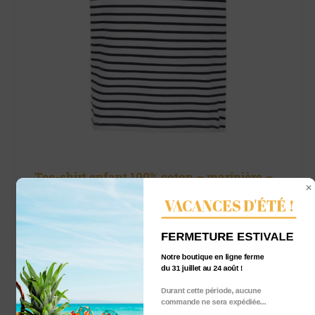
Tee-shirt enfant 100% coton – marinière –
SAINT-PAIR-SUR-MER et ses coordonnées
VACANCES D'ÉTÉ !
2
27,00
€
FERMETURE ESTIVALE
TTC
Notre boutique en ligne ferme
du 31 juillet au 24 août !
Durant cette période, aucune
commande ne sera expédiée...