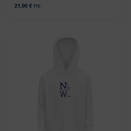
21,00
€
TTC