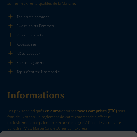
sur les lieux remarquables de la Manche.
Tee-shirts hommes
Sweat- shirts Femmes
Vêtements bébé
Accessoires
Idées cadeaux
Sacs et bagagerie
Tapis d'entrée Normandie
Informations
Les prix sont indiqués
en euros
et toutes
taxes comprises (TTC)
hors
frais de livraison. Le règlement de votre commande s’effectue
exclusivement par paiement sécurisé en ligne à l’aide de votre carte
bancaire : Visa, MasterCard et American Express.