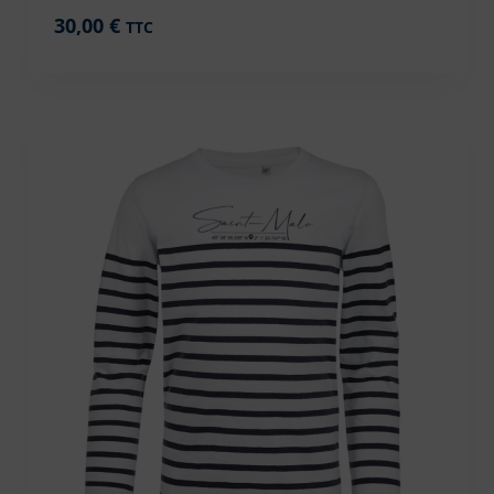
30,00
€
TTC