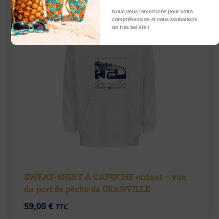
Nous vous remercions pour votre
compréhension et vous souhaitons
un très bel été !
SWEAT-SHIRT À CAPUCHE enfant – vue
du port de pêche de GRANVILLE
59,00
€
TTC