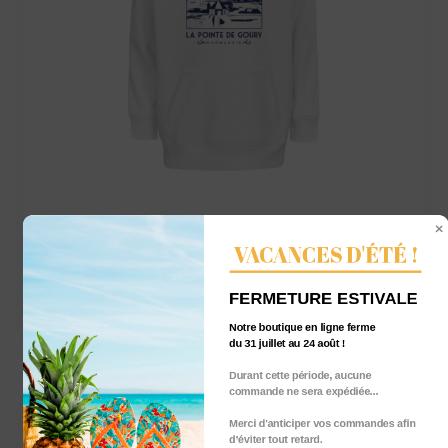
SWEAT-SHIRT À CAPUCHE enfant – La
VACANCES D'ÉTÉ !
pointe de GOURY
59,00
€
TTC
FERMETURE ESTIVALE
Notre boutique en ligne ferme
du 31 juillet au 24 août !
Durant cette période, aucune
commande ne sera expédiée...
Merci d'anticiper vos commandes afin
d’éviter tout retard.