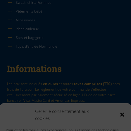
Sweat- shirts Femmes
Vêtements bébé
Accessoires
Idées cadeaux
Sacs et bagagerie
Tapis d'entrée Normandie
Informations
Les prix sont indiqués
en euros
et toutes
taxes comprises (TTC)
hors
frais de livraison. Le règlement de votre commande s’effectue
exclusivement par paiement sécurisé en ligne à l’aide de votre carte
bancaire : Visa, MasterCard et American Express.
Gérer le consentement aux
La Marque
by Quadri7
cookies
Retour d'article
Pour offrir les meilleures expériences, nous utilisons des technologies
Contactez nous