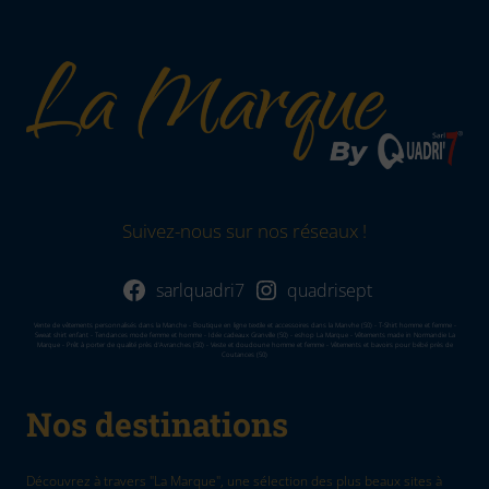
Suivez-nous sur nos réseaux !
sarlquadri7
quadrisept
Vente de vêtements personnalisés dans la Manche - Boutique en ligne textile et accessoires dans la Manvhe (50) - T-Shirt homme et femme -
Sweat shirt enfant - Tendances mode femme et homme - Idée cadeaux Granville (50) - eshop La Marque - Vêtements made in Normandie La
Marque - Prêt à porter de qualité près d'Avranches (50) - Veste et doudoune homme et femme - Vêtements et bavoirs pour bébé près de
Coutances (50)
Nos destinations
Découvrez à travers "La Marque", une sélection des plus beaux sites à